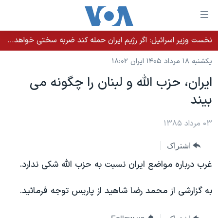
ینکهای
ابل
سترسی
نخست وزیر اسرائيل: اگر رژیم ایران حمله کند ضربه سختی خواهد خورد
خانه
هش
یکشنبه ۱۸ مرداد ۱۴۰۵ ایران ۱۸:۰۲
نسخه سبک وب‌سایت
ه
ايران، حزب الله و لبنان را چگونه می
حتوای
موضوع ها
بيند
صلی
برنامه های تلویزیونی
ایران
هش
جدول برنامه ها
ه
۰۳ مرداد ۱۳۸۵
آمریکا
فحه
صفحه‌های ویژه
جهان
اشتراک
صلی
فرکانس‌های صدای آمریکا
ورزشی
جام جهانی ۲۰۲۶
هش
غرب درباره مواضع ايران نسبت به حزب الله شکی ندارد.
پخش رادیویی
ه
گزیده‌ها
عملیات خشم حماسی
ستجو
به گزارشی از محمد رضا شاهيد از پاريس توجه فرمائيد.
۲۵۰سالگی آمریکا
ویژه برنامه‌ها
یادگیری زبان انگلیسی
ویدیوها
بایگانی برنامه‌های تلویزیونی