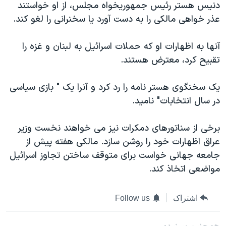
دنيس هستر رئيس جمهوريخواه مجلس، از او خواستند
دنبال کنید
مستندها
فرهنگ و زندگی
عذر خواهی مالکی را به دست آورد يا سخنرانی را لغو کند.
حقوق شهروندی
انتخابات ریاست جمهوری آمریکا ۲۰۲۴
آنها به اظهارات او که حملات اسرائيل به لبنان و غزه را
اقتصادی
حمله جمهوری اسلامی به اسرائیل
تقبيح کرد، معترض هستند.
رمز مهسا
علم و فناوری
زبانهای مختلف
اسرائیل در جنگ
ورزش زنان در ایران
يک سخنگوی هستر نامه را رد کرد و آنرا يک " بازی سياسی
در سال انتخابات" ناميد.
گالری عکس
اعتراضات زن، زندگی، آزادی
آرشیو پخش زنده
مجموعه مستندهای دادخواهی
برخی از سناتورهای دمکرات نيز می خواهند نخست وزير
تریبونال مردمی آبان ۹۸
عراق اظهارات خود را روشن سازد. مالکی هفته پيش از
جامعه جهانی خواست برای متوقف ساختن تجاوز اسرائيل
دادگاه حمید نوری
مواضعی اتخاذ کند.
چهل سال گروگان‌گیری
قانون شفافیت دارائی کادر رهبری ایران
اشتراک
Follow us
اعتراضات مردمی آبان ۹۸