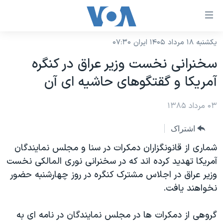
ینکهای
ابل
سترسی
یکشنبه ۱۸ مرداد ۱۴۰۵ ایران ۰۷:۳۰
خانه
هش
سخنرانی نخست وزير عراق در کنگره
نسخه سبک وب‌سایت
ه
آمريکا و گقتگوهای حاشيه ای آن
حتوای
موضوع ها
صلی
۰۳ مرداد ۱۳۸۵
برنامه های تلویزیونی
ایران
هش
جدول برنامه ها
ه
آمریکا
اشتراک
فحه
صفحه‌های ویژه
جهان
شماری از قانونگزاران دمکرات در سنا و مجلس نمايندگان
صلی
فرکانس‌های صدای آمریکا
آمريکا تهديد کرده اند که در سخنرانی نوری المالکی نخست
ورزشی
جام جهانی ۲۰۲۶
هش
وزير عراق در اجلاس مشترک کنگره در روز چهارشنبه حضور
پخش رادیویی
ه
گزیده‌ها
عملیات خشم حماسی
نخواهند يافت.
ستجو
۲۵۰سالگی آمریکا
ویژه برنامه‌ها
یادگیری زبان انگلیسی
گروهی از دمکرات ها در مجلس نمايندگان در نامه ای به
ویدیوها
بایگانی برنامه‌های تلویزیونی