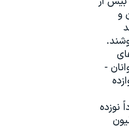
 بيش از
 و
د
وشند.
ای
نان -
زده
ً نوزده
يون