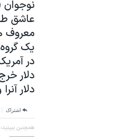
نوجوان (
عاشق طر
معروف ه
يک گروه 
در آمريک
دلار خرج
دلار آنرا
اشتراک
همچنبن ببینید: