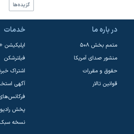
گزيده‌ها
در باره ما
خدمات
متمم بخش ۵۰۸
اپلیکیشن +VOA
منشور صدای آمریکا
فیلترشکن
حقوق و مقررات
اشتراک خبرن
قوانین تالار
آگهی استخد
فرکانس‌های 
پخش رادیو
یادگیری زبان انگلیسی
نسخه سبک 