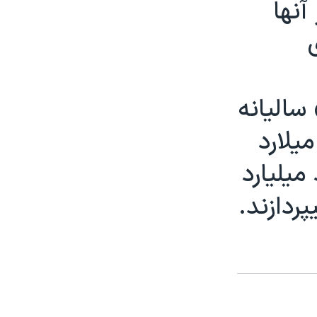
آنها
ساليانه
يلارد
ميليارد
پردازند.