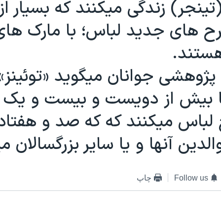
تينجر) زندگی ميکنند که بسيار از 
ح های جديد لباس؛ با مارک های
ستند.
پژوهشی جوانان ميگويد «توئينز» 
ا بيش از دويست و بيست و يک م
 لباس ميکنند که که صد و هفتاد 
 والدين آنها و يا ساير بزرگسالان مي
Follow us
چاپ