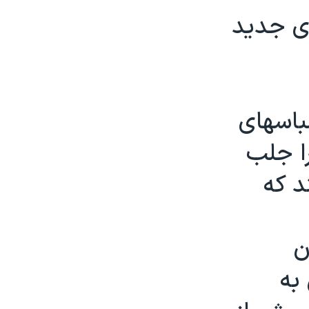
ای جديد
باسهای
را جلب
د که
ن
به