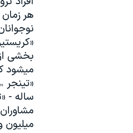
افراد ثر
نرگس محمدی برنده جایزه نوبل صلح
هر زمان 
همایش محافظه‌کاران آمریکا «سی‌پک»
نوجوانان
صفحه‌های ویژه
«کريستين
سفر پرزیدنت ترامپ به چین
بخشی از 
ميشود که
«تینجر
rs
ساله - «ت
مشاوران ب
ميليون و