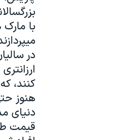
مستندها
فرهنگ و زندگی
بزرگسالا
حقوق شهروندی
انتخابات ریاست جمهوری آمریکا ۲۰۲۴
با مارک 
اقتصادی
حمله جمهوری اسلامی به اسرائیل
رمز مهسا
علم و فناوری
ميپردازند
اسرائیل در جنگ
ورزش زنان در ایران
در ساليا
گالری عکس
اعتراضات زن، زندگی، آزادی
ارزانتری
آرشیو پخش زنده
مجموعه مستندهای دادخواهی
کنند، که
تریبونال مردمی آبان ۹۸
دادگاه حمید نوری
هنوز حتی 
چهل سال گروگان‌گیری
دنيای مد
قانون شفافیت دارائی کادر رهبری ایران
قيمت طر
اعتراضات مردمی آبان ۹۸
اسرائیل در جنگ