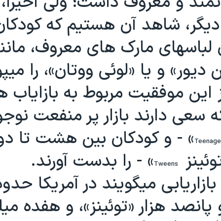
وتمند و معروف داشت؛ ولی اخيراً،
ديگر، شاهد آن هستيم که کودکان
 لباسهای مارک های معروف، مانن
 ديور» و يا «لوئی ووتان»، را ميپ
اين موفقيت مربوط به بازاياب ه
 سعی دارند بازار پر منفعت نوجوا
» - و کودکان بين هشت تا دوا
Teenage
وئينز
» - را بدست آورند.
Tweens
ازاريابی ميگويند در آمريکا حدودا
 پانصد هزار «توئينز»، و هفده ميل