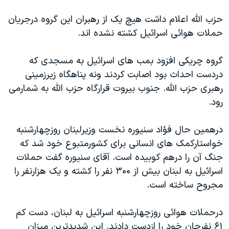
دنبال کنید
مستندها
فرهنگ و زندگی
حزب الله اعلام داشت هيچ يک از رهبران اين گروه درجريان
حقوق شهروندی
انتخابات ریاست جمهوری آمریکا ۲۰۲۴
حملات هوائی اسرائيل کشته نشده اند.
اقتصادی
حمله جمهوری اسلامی به اسرائیل
گروه چريکی افزود بمب های اسرائيل به مسجدی که
رمز مهسا
علم و فناوری
دردست احداث بود اصابت کردند ونه پناهگاه زيرزمينی
زبانهای مختلف
اسرائیل در جنگ
ورزش زنان در ایران
رهبری حزب الله. جنوب بيروت قرارگاه حزب الله به شمارمی
رود.
گالری عکس
اعتراضات زن، زندگی، آزادی
آرشیو پخش زنده
مجموعه مستندهای دادخواهی
درهمين حال فؤاد سنيوره نخست وزيرلبنان روزچهارشنبه
تریبونال مردمی آبان ۹۸
خواستارکمک های انسانی برای کشورمتبوع خود شد که
جنگ آن را درهم کوبيده است. آقای سنيوره گفت حملات
دادگاه حمید نوری
اسرائيل به لبنان بيش از ۳۰۰ نفر را کشته و يک هزارنفر را
چهل سال گروگان‌گیری
مجروح ساخته است.
قانون شفافیت دارائی کادر رهبری ایران
درحملات هوائی روزچهارشنبه اسرائيل به لبنان، دست کم
اعتراضات مردمی آبان ۹۸
۶۱ نفرجان خود را ازدست دادند. اين شديدترين ميزان