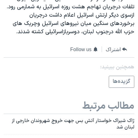
اسرائیل در جنگ
تلفات درجريان تهاجم هشت روزه اسرائيل به شمارمی رود.
نرگس محمدی برنده جایزه نوبل صلح
ازسوی ديگر ارتش اسرائيل اعلام داشت درجريان
برخوردهای سنگين ميان نيروهای اسرائيل وچريک های
همایش محافظه‌کاران آمریکا «سی‌پک»
حزب الله درجنوب لبنان، دوسربازاسرائيلی کشته شدند.
صفحه‌های ویژه
سفر پرزیدنت ترامپ به چین
اشتراک
Follow us
همچنبن ببینید:
گزيده‌ها
مطالب مرتبط
ژاک شيراک خواستار آتش بس جهت خروج شهروندان خارجی از
لبنان شد