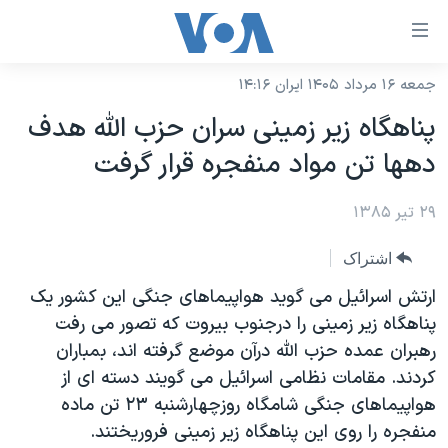
ینکهای
ابل
سترسی
جمعه ۱۶ مرداد ۱۴۰۵ ایران ۱۴:۱۶
خانه
هش
پناهگاه زير زمينی سران حزب الله هدف
نسخه سبک وب‌سایت
ه
دهها تن مواد منفجره قرار گرفت
حتوای
موضوع ها
صلی
۲۹ تیر ۱۳۸۵
برنامه های تلویزیونی
ایران
هش
جدول برنامه ها
ه
آمریکا
اشتراک
فحه
صفحه‌های ویژه
جهان
ارتش اسرائيل می گويد هواپيماهای جنگی اين کشور يک
صلی
فرکانس‌های صدای آمریکا
پناهگاه زير زمينی را درجنوب بيروت که تصور می رفت
ورزشی
جام جهانی ۲۰۲۶
هش
رهبران عمده حزب الله درآن موضع گرفته اند، بمباران
پخش رادیویی
ه
گزیده‌ها
عملیات خشم حماسی
کردند. مقامات نظامی اسرائيل می گويند دسته ای از
ستجو
۲۵۰سالگی آمریکا
ویژه برنامه‌ها
هواپيماهای جنگی شامگاه روزچهارشنبه ۲۳ تن ماده
یادگیری زبان انگلیسی
منفجره را روی اين پناهگاه زير زمينی فروريختند.
ویدیوها
بایگانی برنامه‌های تلویزیونی