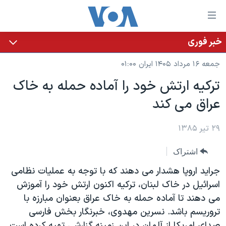
ینکهای
ابل
سترسی
خبر فوری
خانه
هش
جمعه ۱۶ مرداد ۱۴۰۵ ایران ۰۱:۰۰
نسخه سبک وب‌سایت
ه
ترکيه ارتش خود را آماده حمله به خاک
حتوای
موضوع ها
عراق می کند
صلی
برنامه های تلویزیونی
ایران
هش
جدول برنامه ها
ه
۲۹ تیر ۱۳۸۵
آمریکا
فحه
صفحه‌های ویژه
جهان
اشتراک
صلی
فرکانس‌های صدای آمریکا
ورزشی
جام جهانی ۲۰۲۶
هش
جرايد اروپا هشدار می دهند که با توجه به عمليات نظامی
پخش رادیویی
ه
گزیده‌ها
عملیات خشم حماسی
اسرائيل در خاک لبنان، ترکيه اکنون ارتش خود را آموزش
ستجو
می دهند تا آماده حمله به خاک عراق بعنوان مبارزه با
۲۵۰سالگی آمریکا
ویژه برنامه‌ها
یادگیری زبان انگلیسی
تروريسم باشد. نسرين مهدوی، خبرنگار بخش فارسی
ویدیوها
بایگانی برنامه‌های تلویزیونی
صدای امريکا از آلمان در اين زمينه گزارشی تهيه کرده است