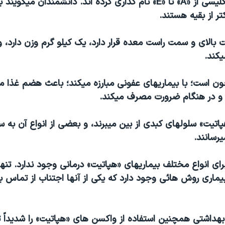
حروف الفبای انگليسی از «A» تا «E» نام گذاری کرده اند. دانشمندان مي
ر از بقيه هستند.
 بالای و سمت راست معده قرار دارد، يک کيلو گرم وزن دارد،
يکند.
ون است؛ با بيماريهای عفونی مبارزه ميکند؛ باعث هضم غذا م
 و در هنگام ضرورت مصرف ميکند.
يت» سلولهای کبدی از بين ميبرند، و بعضی از انواع آن به ساي
رسانند.
ای انواع مختلف بيماریهای «هپاتيت» درمانی وجود ندارد. تنها
ن بيماری روش هائی وجود دارد که يکی از آنها اجتناب از تماس
بهداشتی همچنين استفاده از واکسن های «هپاتيت» را شديداً 