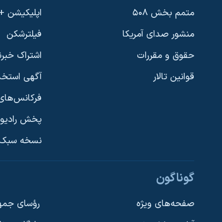
متمم بخش ۵۰۸
اپلیکیشن +VOA
منشور صدای آمریکا
فیلترشکن
حقوق و مقررات
اشتراک خبرن
قوانین تالار
آگهی استخد
فرکانس‌های 
پخش رادیو
یادگیری زبان انگلیسی
نسخه سبک 
دنبال کنید
گوناگون
صفحه‌های ویژه
رؤسای جمهو