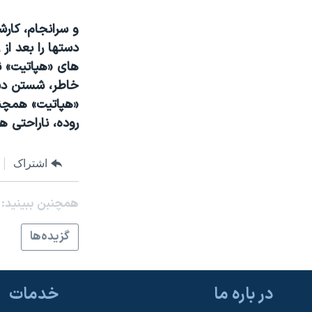
نرگس محمدی برنده جایزه نوبل صلح
و سرانجام، کارش
همایش محافظه‌کاران آمریکا «سی‌پک»
دستها را بعد از
صفحه‌های ویژه
سفر پرزیدنت ترامپ به چین
«هپاتيت» همچني
روده، ناراحتی ه
اشتراک
همچنبن ببینید:
گزيده‌ها
در باره ما
خدمات