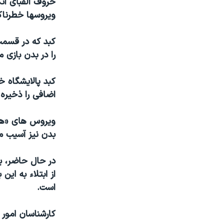
مستندها
فرهنگ و زندگی
ويروسها خطرناکت
حقوق شهروندی
انتخابات ریاست جمهوری آمریکا ۲۰۲۴
اقتصادی
حمله جمهوری اسلامی به اسرائیل
کبد که در قسمت
را در بدن بازی م
رمز مهسا
علم و فناوری
اسرائیل در جنگ
ورزش زنان در ایران
کبد پالايشگاه خ
گالری عکس
اعتراضات زن، زندگی، آزادی
اضافی را ذخيره
آرشیو پخش زنده
مجموعه مستندهای دادخواهی
ويروس های «هپات
تریبونال مردمی آبان ۹۸
بدن نيز آسيب مي
دادگاه حمید نوری
در حال حاضر، بر
چهل سال گروگان‌گیری
از ابتلاء به اي
قانون شفافیت دارائی کادر رهبری ایران
است.
اعتراضات مردمی آبان ۹۸
کارشناسان امور 
اسرائیل در جنگ