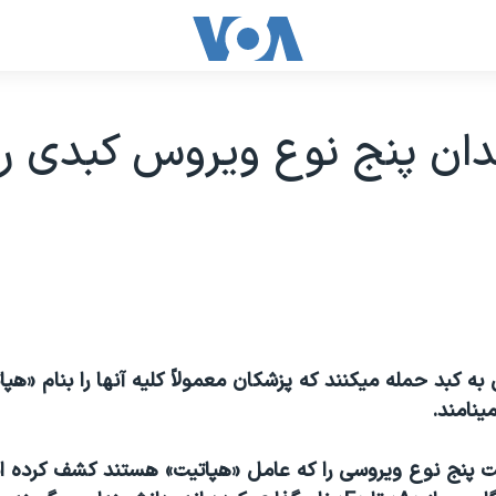
دان پنج نوع ويروس کبدی ر
ه کبد حمله ميکنند که پزشکان معمولاً کليه آنها را بنام «هپات
ينامند.
پنج نوع ويروسی را که عامل «هپاتيت» هستند کشف کرده اند، 