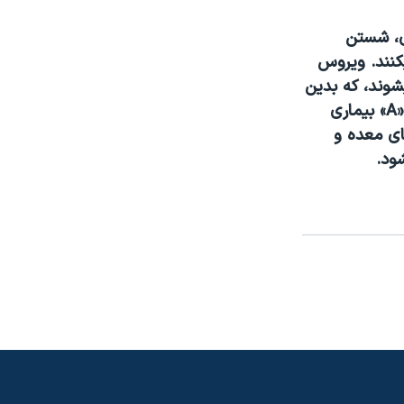
دی، شستن
کنند. ويروس
ر ميشوند، که بدين
خاطر، شستن دستها ميتواند از سرايت اين بيماری جلوگيری کند. ويروس نوع «A» بيماری
ای معده و
ود.