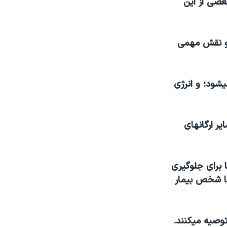
گويند بعضی از اين
 و نقش مهمی
يشود؛ و انرژی
ر ارگانهای
 برای جلوگيری
 با شخص بيمار
توصيه ميکنند.