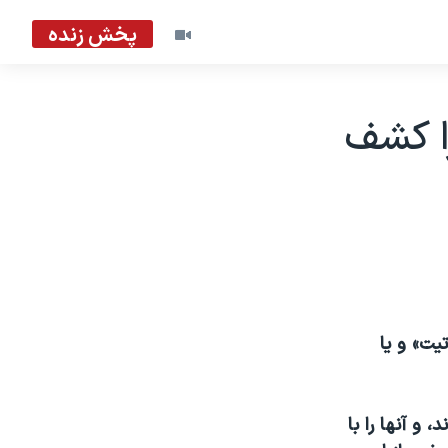
پخش زنده
ا کشف
يت» و يا
و آنها را با