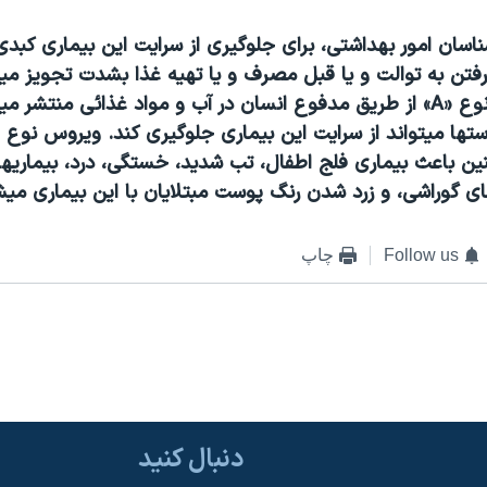
ناسان امور بهداشتی، برای جلوگيری از سرايت اين بيماری کب
 رفتن به توالت و يا قبل مصرف و يا تهيه غذا بشدت تجويز مي
های «هپاتيت» نوع «A» از طريق مدفوع انسان در آب و مواد غذائی منتش
ن باعث بيماری فلج اطفال، تب شديد، خستگی، درد، بيماريه
ای گوراشی، و زرد شدن رنگ پوست مبتلايان با اين بيماری ميش
Follow us
چاپ
دنبال کنید