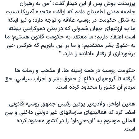
پرزيدنت بوش پس از اين ديدار گفت: "من به رهبران
دنبال کنید
مستندها
فرهنگ و زندگی
جامعه مدنی اطمينان دادم که ايالات متحده آمريکا نسبت
حقوق شهروندی
انتخابات ریاست جمهوری آمریکا ۲۰۲۴
به شکل حکومت در روسيه علاقه و توجه دارد؛ و نيز اينکه
ما به ارزشهای جهان شمولی که در بطن دموکراسی نهفته
اقتصادی
حمله جمهوری اسلامی به اسرائیل
است اعتقاد داريم؛ ما معتقد به حکومت قانون هستيم؛ ما
رمز مهسا
علم و فناوری
به حقوق بشر معتقديم؛ و ما بر اين باوريم که هرکس حق
زبانهای مختلف
اسرائیل در جنگ
ورزش زنان در ایران
برخورداری از رفتار عادلانه را دارد. "
گالری عکس
اعتراضات زن، زندگی، آزادی
حکومت روسيه در همه زمينه ها، از مذهب و رسانه ها
آرشیو پخش زنده
مجموعه مستندهای دادخواهی
گرفته تا گروههای دفاع از حقوق بشر و احزاب سياسي، حق
تریبونال مردمی آبان ۹۸
مردم آن کشور را محدود کرده است.
دادگاه حمید نوری
همين اواخر، ولاديمير پوتين رئيس جمهور روسيه قانونی
چهل سال گروگان‌گیری
امضا کرد که فعاليتهای سازمانهای غير دولتی داخلی و بين
قانون شفافیت دارائی کادر رهبری ایران
المللی موسوم به "ان-جي-او" را در کشور محدود کرده
است.
اعتراضات مردمی آبان ۹۸