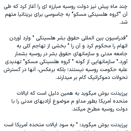
اسرائیل در جنگ
چند ماه پيش نيز دولت روسيه مبارزه ای را آغاز کرد که طی
نرگس محمدی برنده جایزه نوبل صلح
آن "گروه هلسينکی مسکو" به جاسوسی برای بريتانيا متهم
شد.
همایش محافظه‌کاران آمریکا «سی‌پک»
صفحه‌های ویژه
"فدراسيون بين المللی حقوق بشر هلسينکی " وارد آوردن
سفر پرزیدنت ترامپ به چین
اتهام را محکوم کرد و آن را " بخشی از تهاجم کلی به
جامعه مدنی و سازمانهای حقوق بشر در روسيه بشمار
آورد." سازمانهايی از گونه " گروه هلسينکی مسکو" تهديدی
عليه حکومت روسيه نيستند؛ بلکه برعکس، آنها در گسترش
تحولات دموکراتيک گام بر ميدارند.
پرزيدنت بوش ميگويد به همين دليل است که ايالات
متحده آمريکا بطور مداو م موضوع آزاديهای مدنی را با
دولت روسيه مطرح ميکند.
پرزيدنت بوش ميگويد: " به سود ايالات متحده آمريکا است