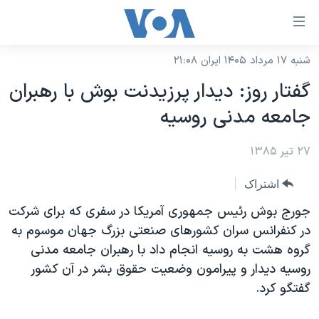
ینکهای
ابل
سترسی
شنبه ۱۷ مرداد ۱۴۰۵ ایران ۲۱:۰۸
خانه
هش
گفتار روز: ديدار پرزيدنت بوش با رهبران
نسخه سبک وب‌سایت
ه
جامعه مدنی روسيه
حتوای
موضوع ها
صلی
۲۷ تیر ۱۳۸۵
برنامه های تلویزیونی
ایران
هش
جدول برنامه ها
ه
آمریکا
اشتراک
فحه
صفحه‌های ویژه
جهان
جورج بوش رئيس جمهوری آمريکا در سفری که برای شرکت
صلی
فرکانس‌های صدای آمریکا
در کنفرانس سران کشورهای صنعتی بزرگ جهان موسوم به
ورزشی
جام جهانی ۲۰۲۶
هش
گروه هشت به روسيه انجام داد با رهبران جامعه مدنی
پخش رادیویی
ه
گزیده‌ها
عملیات خشم حماسی
روسيه ديدار و پيرامون وضعيت حقوق بشر در آن کشور
ستجو
۲۵۰سالگی آمریکا
ویژه برنامه‌ها
گفتگو کرد.
یادگیری زبان انگلیسی
ویدیوها
بایگانی برنامه‌های تلویزیونی