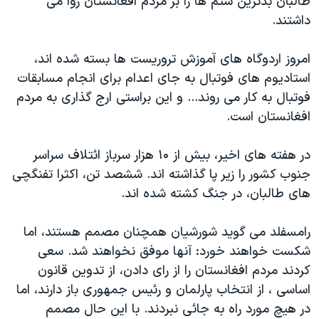
طالبان بدترين ستم ها را بر مردم افغانستان روا می
دنبال کنید
مستندها
فرهنگ و زندگی
داشتند.
حقوق شهروندی
انتخابات ریاست جمهوری آمریکا ۲۰۲۴
امروز اردوگاه های آموزش تروريست ها بسته شده اند،
اقتصادی
حمله جمهوری اسلامی به اسرائیل
استاديوم های فوتبال به جای اعدام برای انجام مسابقات
رمز مهسا
علم و فناوری
فوتبال به کار می روند... و اين براستی ارج گذاری به مردم
زبانهای مختلف
افغانستان است.
اسرائیل در جنگ
ورزش زنان در ایران
گالری عکس
اعتراضات زن، زندگی، آزادی
در هفته های اخير، بيش از ۱۰ هزار سرباز ائتلاف سراسر
آرشیو پخش زنده
مجموعه مستندهای دادخواهی
جنوب کشور را زير پا گذاشته اند. ششصد تن، اکثرا تفنگچی
های طالبان، در جنگ کشته شده اند.
تریبونال مردمی آبان ۹۸
دادگاه حمید نوری
رامسفلد می گويد شورشيان همچنان مصمم هستند، اما
چهل سال گروگان‌گیری
شکست خواهند خورد: آنها موفق نخواهند شد. سعی
کردند مردم افغانستان را از رای دادن، از تدوين قانون
قانون شفافیت دارائی کادر رهبری ایران
اساسی ، از انتخاب پارلمان و رئيس جمهوری باز دارند، اما
اعتراضات مردمی آبان ۹۸
در هيچ مورد راه به جائی نبردند. با اين حال مصمم