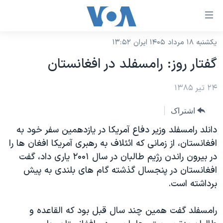
ینکهای
ابل
سترسی
یکشنبه ۱۸ مرداد ۱۴۰۵ ایران ۱۳:۵۲
خانه
هش
گفتار روز: رامسفلد در افغانستان
نسخه سبک وب‌سایت
ه
حتوای
۲۴ تیر ۱۳۸۵
موضوع ها
صلی
برنامه های تلویزیونی
ایران
اشتراک
هش
جدول برنامه ها
ه
آمریکا
دانلد رامسفلد وزير دفاع آمريکا در يازدهمين سفر خود به
فحه
صفحه‌های ویژه
افغانستان، از زمانی که ائئلاف به رهبری آمريکا افغان ها را
جهان
صلی
در بيرون راندن رژيم طالبان در سال ۲۰۰۱ ياری داد، گفت
فرکانس‌های صدای آمریکا
ورزشی
جام جهانی ۲۰۲۶
هش
افغانستان در پنجسال گذشته گام های بلندی به پيش
پخش رادیویی
ه
گزیده‌ها
عملیات خشم حماسی
برداشته است.
ستجو
۲۵۰سالگی آمریکا
ویژه برنامه‌ها
یادگیری زبان انگلیسی
رامسفلد گفت همين چند سال قبل بود که القاعده و
ویدیوها
بایگانی برنامه‌های تلویزیونی