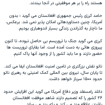
اسرائیل در جنگ
هستند راه را بر هر موفقيتی در آنجا ببندند.
نرگس محمدی برنده جایزه نوبل صلح
حامد کرزی رئيس جمهوری افغانستان می گويد : بدون
همایش محافظه‌کاران آمریکا «سی‌پک»
آمريکا، چنين دستاوردهائی امکان پذير نمی شد. برعکس،
صفحه‌های ویژه
ما ناچار به گذراندن زندگی بسيار اندوهباری بوديم.
سفر پرزیدنت ترامپ به چین
کرزی می گويد جنگ با تروريسم بی حاصل نبوده، تا کنون
پيروزی هائی به دست آمده است. اما بقايای تروريست ها
حضور دارند و ما بايد کشور را از وجود آنها پاک کنيم.
ناتو نقش بزرگتری در تامين امنيت افغانستان ايفا می کند.
تا پايان سال، نيروی بين المللی کمک امنيتی به رهبری ناتو
حدود ۱۵۰۰ سرباز خواهد داشت.
دانلد رامسفلد وزير دفاع آمريکا می گويد اين افزايش حدود
۲۶ کشور را که تصميم دارند شاهد موفقت افغانستان
باشند، علاقه مند می کند و پای بند می سازد.