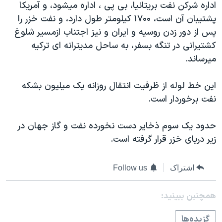
اداره شرکن نفت بريتانيا، بی پی ، اداره ميشود، و آمریکا
دنبال کنید
مستندها
فرهنگ و زندگی
پشتيبان آن است، ۱۷۰۰ کیلومتر طول دارد، و نفت خزر را
حقوق شهروندی
انتخابات ریاست جمهوری آمریکا ۲۰۲۴
پس از دور زدن روسیه و ایران و نیز اجتناب ازمسیر شلوغ
کشتیرانی در تنگه بسفر، به ساحل مدیترانه ای ترکیه
اقتصادی
حمله جمهوری اسلامی به اسرائیل
ميرساند.
رمز مهسا
علم و فناوری
زبانهای مختلف
اسرائیل در جنگ
ورزش زنان در ایران
اين خط لوله از ظرفيت انتقال روزانه يک ميليون بشکه
نفت برخوردار است.
گالری عکس
اعتراضات زن، زندگی، آزادی
آرشیو پخش زنده
مجموعه مستندهای دادخواهی
حدود یک سوم ذخایر دست نخورده نفت و گاز جهان در
تریبونال مردمی آبان ۹۸
زیر دریای خزر قرار گرفته است.
دادگاه حمید نوری
اشتراک
Follow us
چهل سال گروگان‌گیری
قانون شفافیت دارائی کادر رهبری ایران
همچنبن ببینید:
اعتراضات مردمی آبان ۹۸
گزيده‌ها