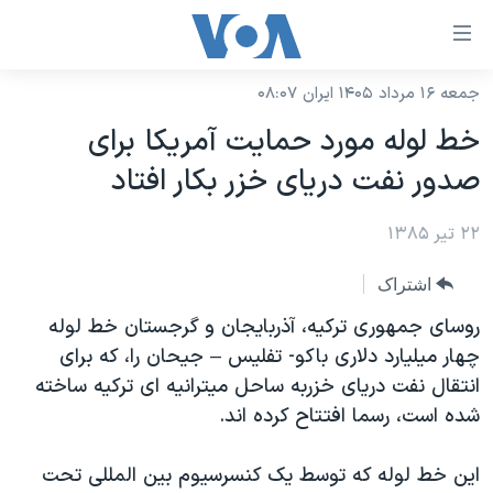
ینکهای
ابل
سترسی
جمعه ۱۶ مرداد ۱۴۰۵ ایران ۰۸:۰۷
خانه
هش
خط لوله مورد حمايت آمريکا برای
نسخه سبک وب‌سایت
ه
صدور نفت دريای خزر بکار افتاد
حتوای
موضوع ها
صلی
۲۲ تیر ۱۳۸۵
برنامه های تلویزیونی
ایران
هش
جدول برنامه ها
ه
آمریکا
اشتراک
فحه
صفحه‌های ویژه
جهان
روسای جمهوری ترکیه، آذربایجان و گرجستان خط لوله
صلی
فرکانس‌های صدای آمریکا
چهار میلیارد دلاری باکو- تفلیس – جیحان را، که برای
ورزشی
جام جهانی ۲۰۲۶
هش
انتقال نفت دريای خزربه ساحل ميترانيه ای ترکيه ساخته
پخش رادیویی
ه
گزیده‌ها
عملیات خشم حماسی
شده است، رسما افتتاح کرده اند.
ستجو
۲۵۰سالگی آمریکا
ویژه برنامه‌ها
یادگیری زبان انگلیسی
این خط لوله که توسط يک کنسرسيوم بين المللی تحت
ویدیوها
بایگانی برنامه‌های تلویزیونی