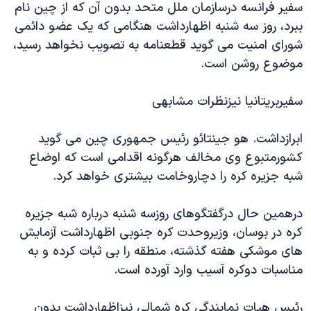
سفير فرانسه درسازمان ملل متحد بدون آن که از چين نام
دنبال کنید
مستندها
فرهنگ و زندگی
ببرد، روز سه شنبه اظهارداشت هنگامی که يک عضو دائمی
حقوق شهروندی
انتخابات ریاست جمهوری آمریکا ۲۰۲۴
شورای امنيت می گويد قطعنامه به تصويب نخواهد رسيد،
موضوع روشن است.
اقتصادی
حمله جمهوری اسلامی به اسرائیل
رمز مهسا
علم و فناوری
سفيربريتانيا نيزنظرات مشابهی
زبانهای مختلف
اسرائیل در جنگ
ورزش زنان در ایران
ابرازداشت. هو جينتائو رئيس جمهوری چين می گويد
گالری عکس
اعتراضات زن، زندگی، آزادی
کشورمتبوع وی مخالف هرگونه اقدامی است که اوضاع
آرشیو پخش زنده
مجموعه مستندهای دادخواهی
شبه جزيره کره را دچاروخامت بيشتری خواهد کرد.
تریبونال مردمی آبان ۹۸
درهمين حال درگفتگوهای روزسه شنبه درباره شبه جزيره
دادگاه حمید نوری
کره در بوسان، وزيروحدت کره جنوبی اظهارداشت آزمايش
چهل سال گروگان‌گیری
های موشکی هفته گذشته، منطقه را بی ثبات کرده و به
قانون شفافیت دارائی کادر رهبری ایران
مناسبات دوکره آسيب وارد آورده است.
اعتراضات مردمی آبان ۹۸
رئيس هيات نمايندگی کره شمالی نيزاظهارداشت بدون