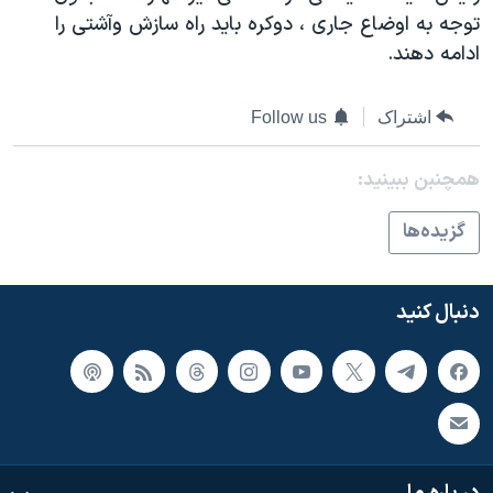
اسرائیل در جنگ
توجه به اوضاع جاری ، دوکره بايد راه سازش وآشتی را
نرگس محمدی برنده جایزه نوبل صلح
ادامه دهند.
همایش محافظه‌کاران آمریکا «سی‌پک»
اشتراک
Follow us
صفحه‌های ویژه
سفر پرزیدنت ترامپ به چین
همچنبن ببینید:
گزيده‌ها
دنبال کنید