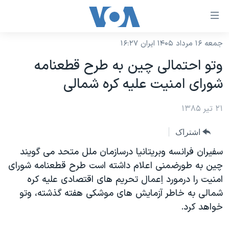
ینکهای
ابل
سترسی
جمعه ۱۶ مرداد ۱۴۰۵ ایران ۱۶:۲۷
خانه
هش
وتو احتمالی چين به طرح قطعنامه
نسخه سبک وب‌سایت
ه
شورای امنيت عليه کره شمالی
حتوای
موضوع ها
صلی
۲۱ تیر ۱۳۸۵
برنامه های تلویزیونی
ایران
هش
جدول برنامه ها
ه
آمریکا
اشتراک
فحه
صفحه‌های ویژه
جهان
سفيران فرانسه وبريتانيا درسازمان ملل متحد می گويند
صلی
فرکانس‌های صدای آمریکا
چين به طورضمنی اعلام داشته است طرح قطعنامه شورای
ورزشی
جام جهانی ۲۰۲۶
هش
امنيت را درمورد اِعمال تحريم های اقتصادی عليه کره
پخش رادیویی
ه
گزیده‌ها
عملیات خشم حماسی
شمالی به خاطر آزمايش های موشکی هفته گذشته، وتو
ستجو
۲۵۰سالگی آمریکا
ویژه برنامه‌ها
خواهد کرد.
یادگیری زبان انگلیسی
ویدیوها
بایگانی برنامه‌های تلویزیونی