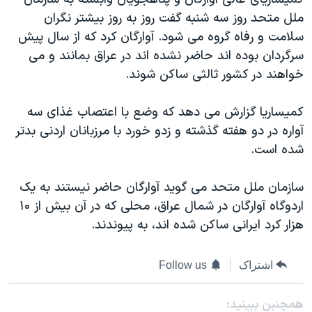
دنبال کنید
مستندها
فرهنگ و زندگی
ملل متحد روز سه شنبه گفت روز به روز بیشتر نگران
سلامت و رفاه گروه می شود. آوارگان کرد که از سال پیش
حقوق شهروندی
انتخابات ریاست جمهوری آمریکا ۲۰۲۴
سرگردان بوده اند حاضر نشده اند در عراق بمانند و می
اقتصادی
حمله جمهوری اسلامی به اسرائیل
خواهند در کشور ثالثی ساکن شوند.
رمز مهسا
علم و فناوری
زبانهای مختلف
کمیساریا گزارش می دهد که وضع با اعتصاب غذای سه
اسرائیل در جنگ
ورزش زنان در ایران
آواره در دو هفته گذشته و زدو خورد با مرزبانان اردنی بدتر
گالری عکس
اعتراضات زن، زندگی، آزادی
شده است.
آرشیو پخش زنده
مجموعه مستندهای دادخواهی
سازمان ملل متحد می گوید آوارگان حاضر نیستند به یک
تریبونال مردمی آبان ۹۸
اردوگاه آوارگان در شمال عراق، محلی که در آن بیش از ۱۰
دادگاه حمید نوری
هزار کرد ایرانی ساکن شده اند، به پیوندند.
چهل سال گروگان‌گیری
قانون شفافیت دارائی کادر رهبری ایران
اشتراک
Follow us
اعتراضات مردمی آبان ۹۸
همچنبن ببینید: