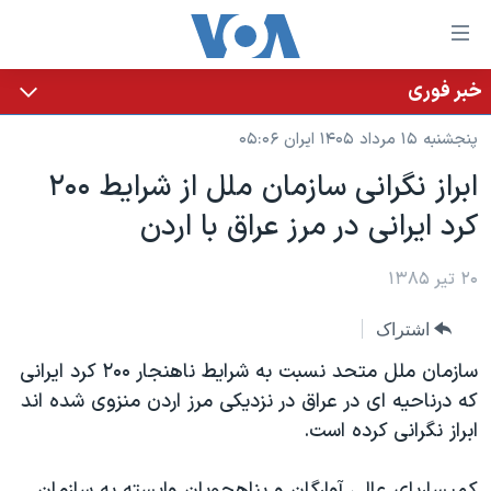
ینکهای
ابل
سترسی
خبر فوری
خانه
هش
پنجشنبه ۱۵ مرداد ۱۴۰۵ ایران ۰۵:۰۶
نسخه سبک وب‌سایت
ه
ابراز نگرانی سازمان ملل از شرايط ۲۰۰
حتوای
موضوع ها
کرد ايرانی در مرز عراق با اردن
صلی
برنامه های تلویزیونی
ایران
هش
جدول برنامه ها
ه
۲۰ تیر ۱۳۸۵
آمریکا
فحه
صفحه‌های ویژه
جهان
اشتراک
صلی
فرکانس‌های صدای آمریکا
ورزشی
جام جهانی ۲۰۲۶
هش
سازمان ملل متحد نسبت به شرایط ناهنجار ۲۰۰ کرد ایرانی
پخش رادیویی
ه
گزیده‌ها
عملیات خشم حماسی
که درناحیه ای در عراق در نزدیکی مرز اردن منزوی شده اند
ستجو
ابراز نگرانی کرده است.
۲۵۰سالگی آمریکا
ویژه برنامه‌ها
یادگیری زبان انگلیسی
ویدیوها
بایگانی برنامه‌های تلویزیونی
کمیساریای عالی آوارگان و پناهجویان وابسته به سازمان