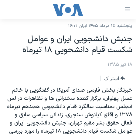
ینکهای
ابل
سترسی
پنجشنبه ۱۵ مرداد ۱۴۰۵ ایران ۱۶:۰۱
خانه
هش
جنبش دانشجويی ايران و عوامل
نسخه سبک وب‌سایت
ه
شکست قيام دانشحويی ۱۸ تيرماه
حتوای
موضوع ها
صلی
۱۸ تیر ۱۳۸۵
برنامه های تلویزیونی
ایران
هش
جدول برنامه ها
ه
آمریکا
اشتراک
فحه
صفحه‌های ویژه
جهان
خبرنگار بخش فارسی صدای آمريکا در گفتگويی با خانم
صلی
فرکانس‌های صدای آمریکا
عسل پهلوان، برگزار کننده سخنرانی ها و تظاهرات در لس
ورزشی
جام جهانی ۲۰۲۶
هش
آنجلس بمناسبت سالگرد قيام دانشجويی هجدهم تيرماه
پخش رادیویی
ه
گزیده‌ها
عملیات خشم حماسی
۱۳۷۸ و آقای کيانوش سنجری، زندانی سياسی سابق و
ستجو
۲۵۰سالگی آمریکا
ویژه برنامه‌ها
فعال حقوق بشر مقيم تهران، جنبش دانشجويی ايران و
یادگیری زبان انگلیسی
عوامل شکست قيام دانشجويی ۱۸ تيرماه را مورد بررسی
ویدیوها
بایگانی برنامه‌های تلویزیونی