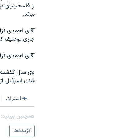
مستندها
فرهنگ و زندگی
از فلسطينيان ترت
حقوق شهروندی
انتخابات ریاست جمهوری آمریکا ۲۰۲۴
ببرند.
اقتصادی
حمله جمهوری اسلامی به اسرائیل
آقای احمدی نژاد
رمز مهسا
علم و فناوری
جاری توصيف کرد
اسرائیل در جنگ
ورزش زنان در ایران
آقای احمدی نژاد
گالری عکس
اعتراضات زن، زندگی، آزادی
آرشیو پخش زنده
مجموعه مستندهای دادخواهی
وی سال گذشته بر
تریبونال مردمی آبان ۹۸
شدن اسرائيل از 
دادگاه حمید نوری
اشتراک
چهل سال گروگان‌گیری
قانون شفافیت دارائی کادر رهبری ایران
همچنبن ببینید:
اعتراضات مردمی آبان ۹۸
گزيده‌ها
اسرائیل در جنگ