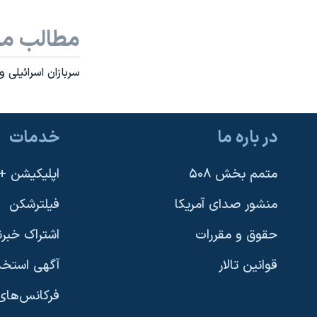
نرگس محمدی برنده جایزه نوبل صلح
مطالب مر
همایش محافظه‌کاران آمریکا «سی‌پک»
صفحه‌های ویژه
سربازان اسرائيلی و
سفر پرزیدنت ترامپ به چین
در باره ما
خدمات
متمم بخش ۵۰۸
اپلیکیشن +VOA
منشور صدای آمریکا
فیلترشکن
حقوق و مقررات
اشتراک خبرن
قوانین تالار
آگهی استخد
فرکانس‌های 