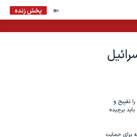
پخش زنده
رائيل
 تقبِيح و
ايد برچيده
ه برای حمايت