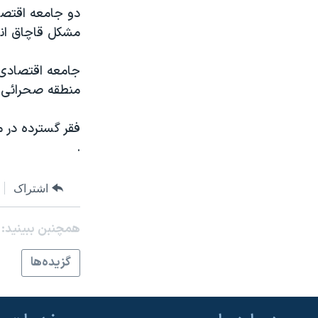
مستندها
فرهنگ و زندگی
دو جامعه اقتصاد
حقوق شهروندی
انتخابات ریاست جمهوری آمریکا ۲۰۲۴
مشکل قاچاق انس
اقتصادی
حمله جمهوری اسلامی به اسرائیل
جامعه اقتصادی 
رمز مهسا
علم و فناوری
منطقه صحرائی آفریقا بین ۲۰۰ تا ۸۰۰ هزار
اسرائیل در جنگ
ورزش زنان در ایران
فقر گسترده در م
گالری عکس
اعتراضات زن، زندگی، آزادی
.
آرشیو پخش زنده
مجموعه مستندهای دادخواهی
تریبونال مردمی آبان ۹۸
اشتراک
دادگاه حمید نوری
همچنبن ببینید:
چهل سال گروگان‌گیری
قانون شفافیت دارائی کادر رهبری ایران
گزيده‌ها
اعتراضات مردمی آبان ۹۸
اسرائیل در جنگ