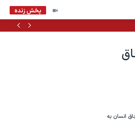
پخش زنده
قبلی
بعدی
اق
ه قاچاق انسان به