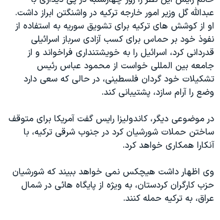
دنبال کنید
مستندها
فرهنگ و زندگی
عبدالله گل وزیر امور خارجه ترکیه در واشنگتن ابراز داشت.
او از کوشش های ترکیه برای تشویق سوریه به استفاده از
حقوق شهروندی
انتخابات ریاست جمهوری آمریکا ۲۰۲۴
نفوذ خود بر حماس برای کسب آزادی سرباز اسرائیلی
اقتصادی
حمله جمهوری اسلامی به اسرائیل
قدردانی کرد، اسرائیل را به خویشتنداری فراخواند و از
رمز مهسا
علم و فناوری
جامعه بین المللی خواست از محمود عباس رئیس
زبانهای مختلف
تشکیلات خود گردان فلسطینی، در حالی که سعی دارد
اسرائیل در جنگ
ورزش زنان در ایران
وضع را آرام سازد، پشتیبانی کند.
گالری عکس
اعتراضات زن، زندگی، آزادی
آرشیو پخش زنده
مجموعه مستندهای دادخواهی
در موضوعی دیگر، کاندولیزا رایس گفت آمریکا برای متوقف
ساختن حملات شورشیان کرد در جنوب شرقی ترکیه، با
تریبونال مردمی آبان ۹۸
آنکارا همکاری خواهد کرد.
دادگاه حمید نوری
چهل سال گروگان‌گیری
وی اظهار داشت هیچکس نمی خواهد ببیند که شورشیان
حزب کارگران کردستان، به ویژه از پایگاه هائی در شمال
قانون شفافیت دارائی کادر رهبری ایران
عراق، به ترکیه حمله کنند.
اعتراضات مردمی آبان ۹۸