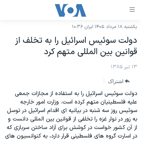
ینکهای
ابل
سترسی
یکشنبه ۱۸ مرداد ۱۴۰۵ ایران ۱۰:۳۶
خانه
هش
دولت سوئيس اسرائيل را به تخلف از
نسخه سبک وب‌سایت
ه
قوانين بين المللی متهم کرد
حتوای
موضوع ها
صلی
۱۳ تیر ۱۳۸۵
برنامه های تلویزیونی
ایران
هش
جدول برنامه ها
ه
آمریکا
اشتراک
فحه
صفحه‌های ویژه
جهان
دولت سوئیس اسرائیل را به استفاده از مجازات جمعی
صلی
فرکانس‌های صدای آمریکا
علیه فلسطینیان متهم کرده است. وزارت امور خارجه
ورزشی
جام جهانی ۲۰۲۶
هش
سوئیس روز سه شنبه در بیانیه ای اقدام اسرائیل در توسل
پخش رادیویی
ه
گزیده‌ها
عملیات خشم حماسی
به زور در نوار غزه را تخلفی از قوانین بین المللی دانست و
ستجو
۲۵۰سالگی آمریکا
ویژه برنامه‌ها
از آن کشور خواست در کوشش برای آزاد ساختن سربازی که
یادگیری زبان انگلیسی
در اسارت گروه های فلسطینی قرار دارد، به کنوانسیون های
ویدیوها
بایگانی برنامه‌های تلویزیونی