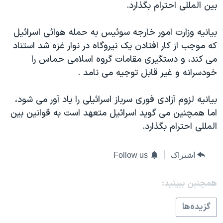
بین المللی احترام بگذارد.
دنبال کنید
مستندها
فرهنگ و زندگی
حقوق شهروندی
انتخابات ریاست جمهوری آمریکا ۲۰۲۴
بیانیه وزارت امور خارجه سوئیس به حمله هوائی اسرائیل
که موجب از کار افتادن یک نیروگاه در نوار غزه شد استناد
اقتصادی
حمله جمهوری اسلامی به اسرائیل
می کند، و دستگیری مقامات گروه اسلامی حماس را
رمز مهسا
علم و فناوری
خودسرانه و غیر قابل توجیه می نامد .
زبانهای مختلف
اسرائیل در جنگ
ورزش زنان در ایران
بیانیه لزوم آزادی فوری سرباز اسرائیلی را یاد آور می شود،
گالری عکس
اعتراضات زن، زندگی، آزادی
اما همچنین می گوید اسرائیل متعهد است به قوانین بین
آرشیو پخش زنده
مجموعه مستندهای دادخواهی
المللی احترام بگذارد.
تریبونال مردمی آبان ۹۸
دادگاه حمید نوری
اشتراک
Follow us
چهل سال گروگان‌گیری
همچنبن ببینید:
قانون شفافیت دارائی کادر رهبری ایران
گزيده‌ها
اعتراضات مردمی آبان ۹۸