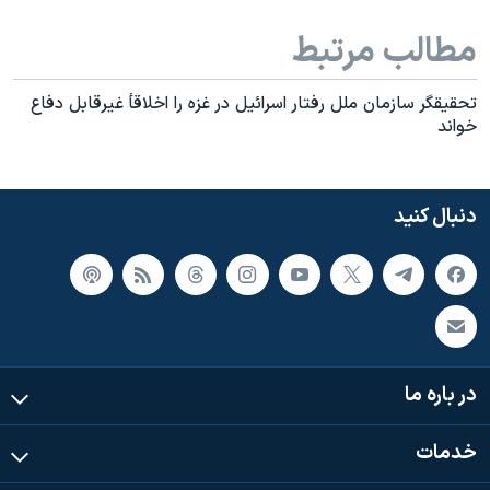
اسرائیل در جنگ
مطالب مرتبط
نرگس محمدی برنده جایزه نوبل صلح
همایش محافظه‌کاران آمریکا «سی‌پک»
تحقيقگر سازمان ملل رفتار اسرائيل در غزه را اخلاقأ غيرقابل دفاع
صفحه‌های ویژه
خواند
سفر پرزیدنت ترامپ به چین
دنبال کنید
در باره ما
خدمات