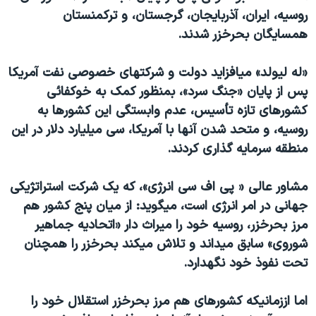
اسرائیل در جنگ
روسيه، ايران، آذربايجان، گرجستان، و ترکمنستان
نرگس محمدی برنده جایزه نوبل صلح
همسايگان بحرخزر شدند.
همایش محافظه‌کاران آمریکا «سی‌پک»
«له لیولد» ميافزايد دولت و شرکتهای خصوصی نفت آمريکا
صفحه‌های ویژه
پس از پايان «جنگ سرد»، بمنظور کمک به خوکفائی
سفر پرزیدنت ترامپ به چین
کشورهای تازه تأسيس، عدم وابستگی اين کشورها به
روسيه، و متحد شدن آنها با آمريکا، سی ميليارد دلار در اين
منطقه سرمايه گذاری کردند.
مشاور عالی « پی اف سی انرژی»، که يک شرکت استراتژيکی
جهانی در امر انرژی است، ميگويد: از ميان پنج کشور هم
مرز بحرخزر، روسيه خود را ميراث دار «اتحاديه جماهير
شوروی» سابق ميداند و تلاش ميکند بحرخزر را همچنان
تحت نفوذ خود نگهدارد.
اما اززمانيکه کشورهای هم مرز بحرخزر استقلال خود را