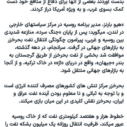
بدست آوردند بعضی از آنها برای دفاع از منافع خود دست
کمک بسوی غرب، و به ويژه آمريکا دراز کردند.
«هيو بارنز، مدير برنامه روسيه در مرکز سياستهای خارجی
در لندن، ميگويد: پس از پايان «جنگ سرد»، منازعه شديدی
بين روسيه و غربی، پيرامون چگونگی انتقال نفت بحرخزر
به بازارهای جهانی در گرفت. سرانجام، در دهه گذشته،
موافقت شد بخشی از نفت بحرخزر از طريق گرجستان به
بندر «جيهان»، واقع در دريای «اژه» در خاک ترکيه، و از آنجا
به بازارهای جهانی منتقل شود.
بحرخزر مرکز تنش های کشورهای مصرف کننده انرژی است
و با توجه به ثباتی و نا معلوم بودن آينده نفت عراق و
ايران، بحرخزر نقش کليدی در اين ميان بازی ميکند.
خطوط هزار و هفتصد کيلومتری نفت که از خاک روسيه
عبور ميکند، ظرفيت انتقال روزانه يک ميليون بشکه نفت را