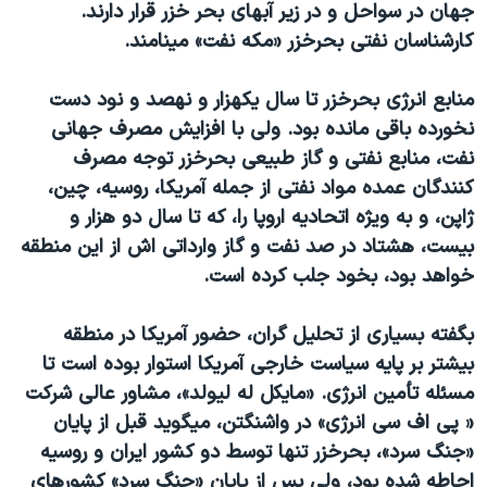
جهان در سواحل و در زير آبهای بحر خزر قرار دارند.
دنبال کنید
مستندها
فرهنگ و زندگی
کارشناسان نفتی بحرخزر «مکه نفت» مينامند.
حقوق شهروندی
انتخابات ریاست جمهوری آمریکا ۲۰۲۴
منابع انرژی بحرخزر تا سال يکهزار و نهصد و نود دست
اقتصادی
حمله جمهوری اسلامی به اسرائیل
نخورده باقی مانده بود. ولی با افزايش مصرف جهانی
رمز مهسا
علم و فناوری
نفت، منابع نفتی و گاز طبيعی بحرخزر توجه مصرف
زبانهای مختلف
اسرائیل در جنگ
ورزش زنان در ایران
کنندگان عمده مواد نفتی از جمله آمريکا، روسيه، چين،
ژاپن، و به ويژه اتحاديه اروپا را، که تا سال دو هزار و
گالری عکس
اعتراضات زن، زندگی، آزادی
بيست، هشتاد در صد نفت و گاز وارداتی اش از اين منطقه
آرشیو پخش زنده
مجموعه مستندهای دادخواهی
خواهد بود، بخود جلب کرده است.
تریبونال مردمی آبان ۹۸
بگفته بسياری از تحليل گران، حضور آمريکا در منطقه
دادگاه حمید نوری
بيشتر بر پايه سياست خارجی آمريکا استوار بوده است تا
چهل سال گروگان‌گیری
مسئله تأمين انرژی. «مايکل له لیولد»، مشاور عالی شرکت
قانون شفافیت دارائی کادر رهبری ایران
« پی اف سی انرژی» در واشنگتن، ميگويد قبل از پايان
«جنگ سرد»، بحرخزر تنها توسط دو کشور ايران و روسيه
اعتراضات مردمی آبان ۹۸
احاطه شده بود، ولی پس از پايان «جنگ سرد» کشورهای