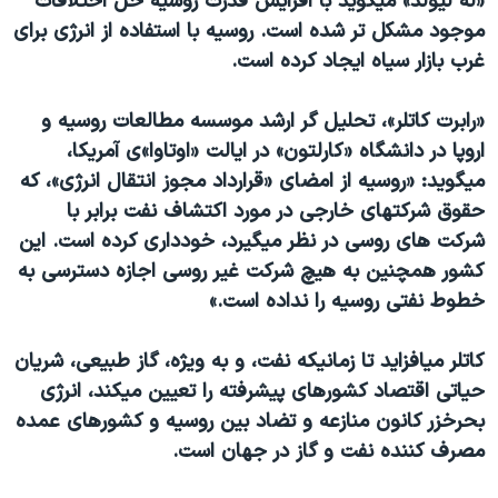
«له لیولد» ميگويد با افزايش قدرت روسيه حل اختلافات
موجود مشکل تر شده است. روسيه با استفاده از انرژی برای
غرب بازار سياه ايجاد کرده است.
«رابرت کاتلر»، تحليل گر ارشد موسسه مطالعات روسيه و
اروپا در دانشگاه «کارلتون» در ايالت «اوتاوا»ی آمريکا،
ميگويد: «روسيه از امضای «قرارداد مجوز انتقال انرژی»، که
حقوق شرکتهای خارجی در مورد اکتشاف نفت برابر با
شرکت های روسی در نظر ميگيرد، خودداری کرده است. اين
کشور همچنين به هيچ شرکت غير روسی اجازه دسترسی به
خطوط نفتی روسيه را نداده است.»
کاتلر ميافزايد تا زمانيکه نفت، و به ويژه، گاز طبيعی، شريان
حياتی اقتصاد کشورهای پيشرفته را تعيين ميکند، انرژی
بحرخزر کانون منازعه و تضاد بين روسيه و کشورهای عمده
مصرف کننده نفت و گاز در جهان است.