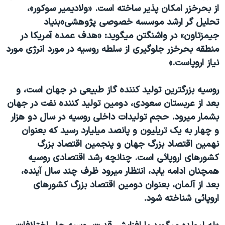
از بحرخزر امکان پذير ساخته است. «ولاديمير سوکور»،
تحليل گر ارشد موسسه خصوصی پژوهشی«بنياد
جيمزتاون» در واشنگتن ميگويد: «هدف عمده آمريکا در
منطقه بحرخزر جلوگيری از سلطه روسيه در مورد انرژی مورد
نياز اروپاست.»
روسيه بزرگترين توليد کننده گاز طبيعی در جهان است، و
بعد از عربستان سعودی، دومين توليد کننده نفت در جهان
بشمار ميرود. حجم توليدات داخلی روسيه در سال دو هزار
و چهار به يک تريليون و پانصد ميليارد رسيد که بعنوان
نهمين اقتصاد بزرگ جهان و پنجمين اقتصاد بزرگ
کشورهای اروپائی است. چنانچه رشد اقتصادی روسيه
همچنان ادامه يابد، انتظار ميرود ظرف چند سال آينده،
بعد از آلمان، بعنوان دومين اقتصاد بزرگ کشورهای
اروپائی شناخته شود.