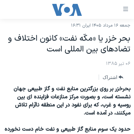
ینکهای
ابل
سترسی
جمعه ۱۶ مرداد ۱۴۰۵ ایران ۱۶:۳۱
خانه
هش
بحر خزر يا «مکّه نفت» کانون اختلاف و
نسخه سبک وب‌سایت
ه
تضادهای بين المللی است
حتوای
موضوع ها
صلی
۰۶ تیر ۱۳۸۵
برنامه های تلویزیونی
ایران
هش
جدول برنامه ها
ه
آمریکا
اشتراک
فحه
صفحه‌های ویژه
جهان
بحرخزر بر روی بزرگترين منابع نفت و گاز طبيعی جهان
صلی
فرکانس‌های صدای آمریکا
نشسته است، و بصورت مرکز منازعات فزاينده ای بين
ورزشی
جام جهانی ۲۰۲۶
هش
روسيه و غرب، که برای نفود در اين منطقه ناآرام تلاش
پخش رادیویی
ه
گزیده‌ها
عملیات خشم حماسی
ميکنند، در آمده است.
ستجو
۲۵۰سالگی آمریکا
ویژه برنامه‌ها
یادگیری زبان انگلیسی
حدود يک سوم منابع گاز طبيعی و نفت خام دست نخورده
ویدیوها
بایگانی برنامه‌های تلویزیونی