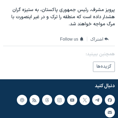
اسرائیل در جنگ
پرويز مشرف، رئيس جمهوری پاکستان، به ستيزه گران
نرگس محمدی برنده جایزه نوبل صلح
هشدار داده است که منطقه را ترک و در غير اينصورت با
همایش محافظه‌کاران آمریکا «سی‌پک»
مرگ مواجه خواهند شد.
صفحه‌های ویژه
سفر پرزیدنت ترامپ به چین
اشتراک
Follow us
همچنبن ببینید:
گزيده‌ها
دنبال کنید