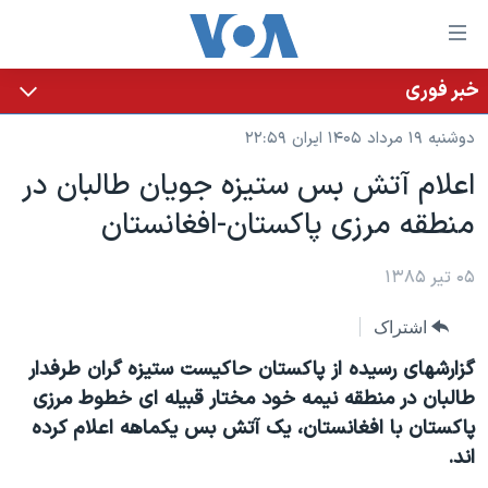
ینکهای
ابل
سترسی
خبر فوری
خانه
هش
دوشنبه ۱۹ مرداد ۱۴۰۵ ایران ۲۲:۵۹
نسخه سبک وب‌سایت
ه
اعلام آتش بس ستيزه جويان طالبان در
حتوای
موضوع ها
منطقه مرزی پاکستان-افغانستان
صلی
برنامه های تلویزیونی
ایران
هش
جدول برنامه ها
ه
۰۵ تیر ۱۳۸۵
آمریکا
فحه
صفحه‌های ویژه
جهان
اشتراک
صلی
فرکانس‌های صدای آمریکا
ورزشی
جام جهانی ۲۰۲۶
هش
گزارشهای رسيده از پاکستان حاکيست ستيزه گران طرفدار
پخش رادیویی
ه
گزیده‌ها
عملیات خشم حماسی
طالبان در منطقه نيمه خود مختار قبيله ای خطوط مرزی
ستجو
پاکستان با افغانستان، يک آتش بس يکماهه اعلام کرده
۲۵۰سالگی آمریکا
ویژه برنامه‌ها
یادگیری زبان انگلیسی
اند.
ویدیوها
بایگانی برنامه‌های تلویزیونی