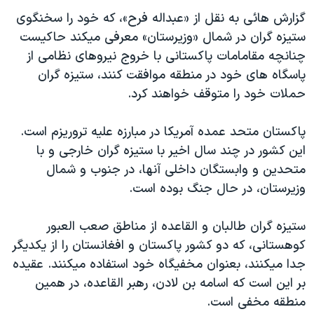
دنبال کنید
مستندها
فرهنگ و زندگی
گزارش هائی به نقل از «عبداله فرح»، که خود را سخنگوی
ستيزه گران در شمال «وزيرستان» معرفی ميکند حاکيست
حقوق شهروندی
انتخابات ریاست جمهوری آمریکا ۲۰۲۴
چنانچه مقامامات پاکستانی با خروج نيروهای نظامی از
اقتصادی
حمله جمهوری اسلامی به اسرائیل
پاسگاه های خود در منطقه موافقت کنند، ستيزه گران
رمز مهسا
علم و فناوری
حملات خود را متوقف خواهند کرد.
زبانهای مختلف
اسرائیل در جنگ
ورزش زنان در ایران
پاکستان متحد عمده آمريکا در مبارزه عليه تروريزم است.
گالری عکس
اعتراضات زن، زندگی، آزادی
اين کشور در چند سال اخير با ستيزه گران خارجی و با
آرشیو پخش زنده
مجموعه مستندهای دادخواهی
متحدين و وابستگان داخلی آنها، در جنوب و شمال
وزيرستان، در حال جنگ بوده است.
تریبونال مردمی آبان ۹۸
دادگاه حمید نوری
ستيزه گران طالبان و القاعده از مناطق صعب العبور
چهل سال گروگان‌گیری
کوهستانی، که دو کشور پاکستان و افغانستان را از يکديگر
جدا ميکنند، بعنوان مخفيگاه خود استفاده ميکنند. عقيده
قانون شفافیت دارائی کادر رهبری ایران
بر اين است که اسامه بن لادن، رهبر القاعده، در همين
اعتراضات مردمی آبان ۹۸
منطقه مخفی است.