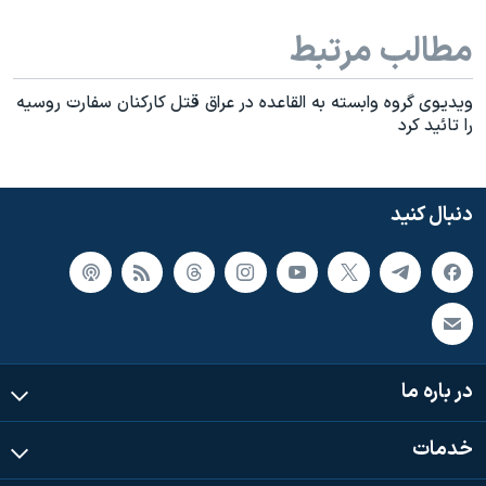
اسرائیل در جنگ
مطالب مرتبط
نرگس محمدی برنده جایزه نوبل صلح
همایش محافظه‌کاران آمریکا «سی‌پک»
ويديوی گروه وابسته به القاعده در عراق قتل کارکنان سفارت روسيه
صفحه‌های ویژه
را تائيد کرد
سفر پرزیدنت ترامپ به چین
دنبال کنید
در باره ما
خدمات