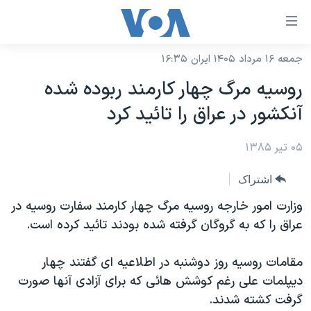
ینکهای
ابل
سترسی
جمعه ۱۶ مرداد ۱۴۰۵ ایران ۱۶:۳۵
خانه
هش
روسيه مرگ چهار کارمند ربوده شده
نسخه سبک وب‌سایت
ه
آنکشور در عراق را تائيد کرد
حتوای
موضوع ها
صلی
۰۵ تیر ۱۳۸۵
برنامه های تلویزیونی
ایران
هش
جدول برنامه ها
ه
آمریکا
اشتراک
فحه
صفحه‌های ویژه
جهان
وزارت امور خارجه روسیه مرگ چهار کارمند سفارت روسیه در
صلی
فرکانس‌های صدای آمریکا
عراق را که به گروگان گرفته شده بودند تائید کرده است.
ورزشی
جام جهانی ۲۰۲۶
هش
پخش رادیویی
ه
گزیده‌ها
عملیات خشم حماسی
مقامات روسیه روز دوشنبه در اطلاعیه ای گفتند چهار
ستجو
۲۵۰سالگی آمریکا
ویژه برنامه‌ها
دیپلمات علی رغم کوشش هائی که برای آزادی آنها صورت
یادگیری زبان انگلیسی
گرفت کشته شدند.
ویدیوها
بایگانی برنامه‌های تلویزیونی