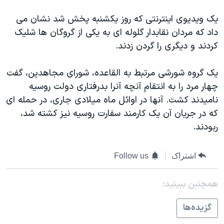
دنبال کنید
مستندها
فرهنگ و زندگی
یک ویدیوی اینترنتی که روز یکشنبه پخش شد نشان می
حقوق شهروندی
انتخابات ریاست جمهوری آمریکا ۲۰۲۴
داد که مردان نقابدار گلوله ای به یکی از گروگان ها شلیک
کردند و دیگری را گردن زدند.
اقتصادی
حمله جمهوری اسلامی به اسرائیل
رمز مهسا
علم و فناوری
یک گروه شورشی مرتبط به القاعده، شورای مجاهدین، گفت
زبانهای مختلف
اسرائیل در جنگ
ورزش زنان در ایران
چهار مرد را به انتقام آنچه آنرا بدرفتاری دولت روسیه
نامیدند کشت. آنها در اوائل ماه میلادی جاری، در حمله ای
گالری عکس
اعتراضات زن، زندگی، آزادی
که در جریان آن یک کارمند سفارت روسیه نیز کشته شد،
آرشیو پخش زنده
مجموعه مستندهای دادخواهی
ربودند.
تریبونال مردمی آبان ۹۸
دادگاه حمید نوری
اشتراک
Follow us
چهل سال گروگان‌گیری
همچنبن ببینید:
قانون شفافیت دارائی کادر رهبری ایران
گزيده‌ها
اعتراضات مردمی آبان ۹۸