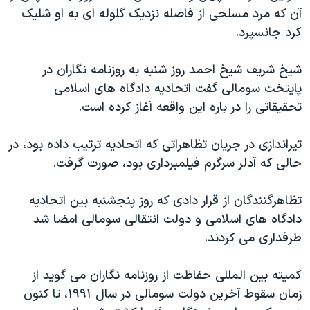
آن که مرد مسلحی از فاصله نزدیک گلوله ای به او شلیک
دنبال کنید
مستندها
فرهنگ و زندگی
کرد جانسپرد.
حقوق شهروندی
انتخابات ریاست جمهوری آمریکا ۲۰۲۴
اقتصادی
حمله جمهوری اسلامی به اسرائیل
شیخ شریف شیخ احمد روز شنبه به روزنامه نگاران در
پایتخت سومالی گفت اتحادیه دادگاه های اسلامی
رمز مهسا
علم و فناوری
زبانهای مختلف
تحقیقاتی را در باره این واقعه آغاز کرده است.
اسرائیل در جنگ
ورزش زنان در ایران
گالری عکس
اعتراضات زن، زندگی، آزادی
تیراندازی در جریان تظاهراتی که اتحادیه ترتیب داده بود، در
حالی که آدلر سرگرم فیلمبرداری بود، صورت گرفت.
آرشیو پخش زنده
مجموعه مستندهای دادخواهی
تریبونال مردمی آبان ۹۸
تظاهرگنندگان از قرار دادی که روز پنجشنبه بین اتحادیه
دادگاه حمید نوری
دادگاه های اسلامی و دولت انتقالی سومالی امضا شد
طرفداری می کردند.
چهل سال گروگان‌گیری
قانون شفافیت دارائی کادر رهبری ایران
کمیته بین المللی حفاظت از روزنامه نگاران می گوید از
اعتراضات مردمی آبان ۹۸
زمان سقوط آخرین دولت سومالی در سال ۱۹۹۱، تا کنون