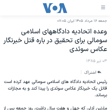
ینکهای
ابل
سترسی
جمعه ۱۶ مرداد ۱۴۰۵ ایران ۰۷:۰۵
خانه
هش
وعده اتحاديه دادگاههای اسلامی
نسخه سبک وب‌سایت
ه
سومالی برای تحقيق در باره قتل خبرنگار
حتوای
موضوع ها
عکاس سوئدی
صلی
برنامه های تلویزیونی
ایران
هش
۰۳ تیر ۱۳۸۵
جدول برنامه ها
ه
آمریکا
فحه
صفحه‌های ویژه
جهان
اشتراک
صلی
فرکانس‌های صدای آمریکا
ورزشی
جام جهانی ۲۰۲۶
رئیس اتحادیه دادگاه های اسلامی سومالی عهد کرده است
هش
پخش رادیویی
قاتل یک خبرنگار عکاس سوئدی را پیدا کند و به مجازات
ه
گزیده‌ها
عملیات خشم حماسی
برساند.
ستجو
۲۵۰سالگی آمریکا
ویژه برنامه‌ها
یادگیری زبان انگلیسی
ویدیوها
بایگانی برنامه‌های تلویزیونی
مارتین آدلر، که چهل و هفت سال داشت، روز جمعه پس از