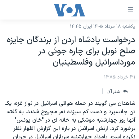
ینکهای
ابل
سترسی
یکشنبه ۱۸ مرداد ۱۴۰۵ ایران ۱۴:۴۵
خانه
هش
درخواست پادشاه اردن از برندگان جايزه
نسخه سبک وب‌سایت
ه
صلح نوبل برای چاره جوئی در
حتوای
موضوع ها
مورداسرائيل وفلسطينيان
صلی
برنامه های تلویزیونی
ایران
هش
۳۱ خرداد ۱۳۸۵
جدول برنامه ها
ه
آمریکا
فحه
صفحه‌های ویژه
جهان
اشتراک
صلی
فرکانس‌های صدای آمریکا
ورزشی
جام جهانی ۲۰۲۶
شاهدان می گویند در حمله هوائی اسرائيل در نواز غزه، یک
هش
پخش رادیویی
تن جانسپرد و دست کم سيزده نفر مجروح شدند. به گفته
ه
گزیده‌ها
عملیات خشم حماسی
آنها روز چهارشنبه موشکی به خانه ای در "خان یونس"
ستجو
۲۵۰سالگی آمریکا
ویژه برنامه‌ها
یادگیری زبان انگلیسی
برخورد کرد. ارتش اسرائیل در باره این گزارش اظهار نظر
ویدیوها
بایگانی برنامه‌های تلویزیونی
نکرده است. بامداد چهارشنبه سربازان اسرائيل در جریان