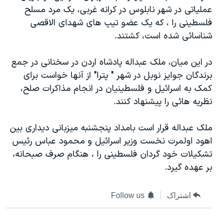
عملیاتی در شهر نابلوس در کرانه غربی، یک مرد مسلح
دنبال کنید
مستندها
فرهنگ و زندگی
فلسطینی را ، که یک عضو تیپ های شهدای الاقصی
حقوق شهروندی
انتخابات ریاست جمهوری آمریکا ۲۰۲۴
شناسائی شده است، کشتند.
اقتصادی
حمله جمهوری اسلامی به اسرائیل
در این میان، ملک عبداله پادشاه اردن در سخنانی در جمع
رمز مهسا
علم و فناوری
زبانهای مختلف
برندگان جوایز نوبل در شهر " پترا" از آنها خواست برای
اسرائیل در جنگ
ورزش زنان در ایران
کمک به اسرائيل و فلسطینیان در انجام مذاکرات صلح،
گالری عکس
اعتراضات زن، زندگی، آزادی
نظریه هائی را پیشنهاد کنند.
آرشیو پخش زنده
مجموعه مستندهای دادخواهی
ملک عبداله قرار است بامداد پنجشنبه میزبانی دیداری بین
تریبونال مردمی آبان ۹۸
اهود اولمرت نخست وزیر اسرائيل و محمود عباس رئیس
دادگاه حمید نوری
تشکیلات خود گردان فلسطینی را ، هنگام صرف صبحانه،
بر عهده گیرد.
چهل سال گروگان‌گیری
قانون شفافیت دارائی کادر رهبری ایران
اشتراک
Follow us
اعتراضات مردمی آبان ۹۸