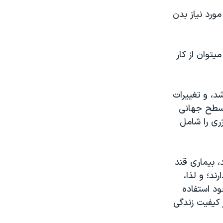
ورد نياز بدن
توان از کار
شد، و تغييرات
 سطح جهانی
ری را شامل
، بيماری قند
ند؛ و لذا،
ود استفاده
 کيفيت زندگی