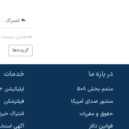
اشتراک
همچنبن ببینید:
گزيده‌ها
در باره ما
خدمات
متمم بخش ۵۰۸
اپلیکیشن +VOA
منشور صدای آمریکا
فیلترشکن
حقوق و مقررات
اشتراک خبرن
قوانین تالار
آگهی استخد