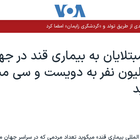
ن عراقی و حوثی‌ها به عربستان وجود دارد
بتلايان به بيماری قند در جها
يون نفر به دويست و سی مي
د
لمللی بيماری قند» ميگويد تعداد مردمی که در سراسر جهان مب