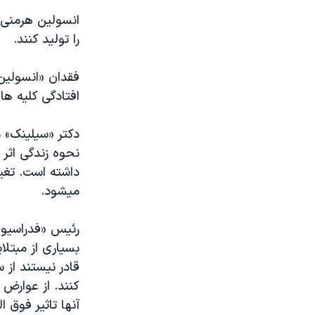
نرگس محمدی برنده جایزه نوبل صلح
انسولين هرمنی 
را توليد کنند.
همایش محافظه‌کاران آمریکا «سی‌پک»
صفحه‌های ویژه
فقدان «انسولين»
سفر پرزیدنت ترامپ به چین
افتادگی کليه ها و
دکتر «سيلينک» م
نحوه زندگی اثر
داشته است. تغي
ميشود.
رئيس «فدراسيون 
بسياری از مبتلا
قادر نيستند از 
کنند. از عوارض 
آنها تاثير فوق ا