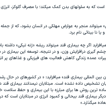
است که به سلولهای بدن کمک ميکند؛ با مصرف گلوکز، انرژی م
 ميتواند منجر به عوارض مهلکی در انسان بشود، که از جمله مي
 يا نا بينائی نام برد.
يافزايد اگر چه بيماری قند ميتواند ريشه «ژنه تيکی» داشته با
 چشم گيری درافزايش وزن، و در نتيجه، توسعه اين بيماری در
يرات عمده زندگی کاهش فعاليت های فيزيکی و غذاهای پر انژ
بين المللی بيماری قند» ميافزايد: « در کشورهای در حال رشد
يان تشخيص داده نشده است. مبتلايان نيمدانند بيماری قند دار
ساده ترين روش ها برای مبارزه با اين بيماری و حفظ سلامت خ
ديگر بيماری قند بيحالی و کمبود انرژی در مبتلايان است که در
لعاده ميگذارد.»