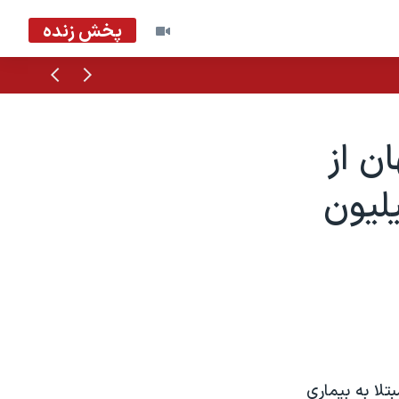
پخش زنده
قبلی
بعدی
ن از
ليون
تلا به بيماری