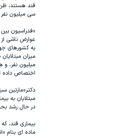
مستندها
فرهنگ و زندگی
قند هستند، ظرف
حقوق شهروندی
انتخابات ریاست جمهوری آمریکا ۲۰۲۴
سی ميليون نفر 
اقتصادی
حمله جمهوری اسلامی به اسرائیل
«فدراسيون بين 
رمز مهسا
علم و فناوری
عوارض ناشی از ب
اسرائیل در جنگ
ورزش زنان در ایران
به کشورهای جهان
ميزان مبتلايان 
گالری عکس
اعتراضات زن، زندگی، آزادی
ميليون نفر، و ه
آرشیو پخش زنده
مجموعه مستندهای دادخواهی
اختصاص داده ان
تریبونال مردمی آبان ۹۸
دکتر«مارتين سيل
دادگاه حمید نوری
مبتلايان به بيم
چهل سال گروگان‌گیری
در حال رشد بحد
قانون شفافیت دارائی کادر رهبری ایران
بيماری قند، که
اعتراضات مردمی آبان ۹۸
ماده ای بنام «ا
اسرائیل در جنگ