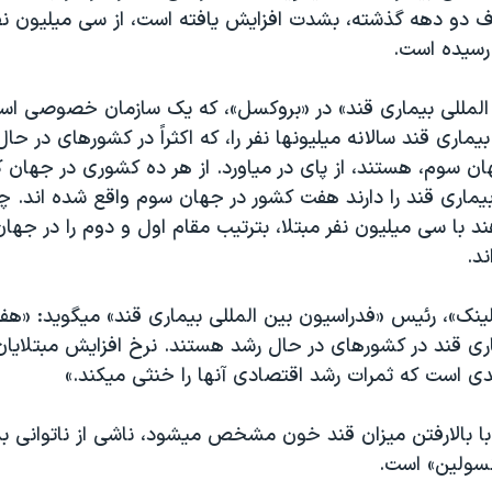
 دو دهه گذشته، بشدت افزايش يافته است، از سی ميليون نف
رسيده است.
المللی بيماری قند» در «بروکسل»، که يک سازمان خصوصی اس
يماری قند سالانه ميليونها نفر را، که اکثراً در کشورهای در ح
 سوم، هستند، از پای در مياورد. از هر ده کشوری در جهان که
بيماری قند را دارند هفت کشور در جهان سوم واقع شده اند. چ
ند با سی ميليون نفر مبتلا، بترتيب مقام اول و دوم را در جها
د.
ينک»، رئيس «فدراسيون بين المللی بيماری قند» ميگويد: «هف
اری قند در کشورهای در حال رشد هستند. نرخ افزايش مبتلايا
ی است که ثمرات رشد اقتصادی آنها را خنثی ميکند.»
 با بالارفتن ميزان قند خون مشخص ميشود، ناشی از ناتوانی 
نسولين» است.