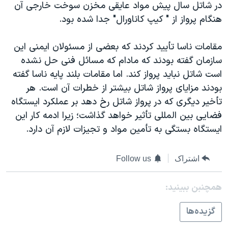
در شاتل سال پيش مواد عايقی مخزن سوخت خارجی آن
دنبال کنید
مستندها
فرهنگ و زندگی
هنگام پرواز از " کيپ کاناورال" جدا شده بود.
حقوق شهروندی
انتخابات ریاست جمهوری آمریکا ۲۰۲۴
مقامات ناسا تأييد کردند که بعضی از مسئولان ايمنی اين
اقتصادی
حمله جمهوری اسلامی به اسرائیل
سازمان گفته بودند که مادام که مسائل فنی حل نشده
رمز مهسا
علم و فناوری
است شاتل نبايد پرواز کند. اما مقامات بلند پايه ناسا گفته
زبانهای مختلف
اسرائیل در جنگ
ورزش زنان در ایران
بودند مزايای پرواز شاتل بيشتر از خطرات آن است. هر
تأخير ديگری که در پرواز شاتل رخ دهد بر عملکرد ايستگاه
گالری عکس
اعتراضات زن، زندگی، آزادی
فضايی بين المللی تأثير خواهد گذاشت؛ زيرا ادمه کار اين
آرشیو پخش زنده
مجموعه مستندهای دادخواهی
ايستگاه بستگی به تأمين مواد و تجيزات لازم آن دارد.
تریبونال مردمی آبان ۹۸
دادگاه حمید نوری
اشتراک
Follow us
چهل سال گروگان‌گیری
همچنبن ببینید:
قانون شفافیت دارائی کادر رهبری ایران
گزيده‌ها
اعتراضات مردمی آبان ۹۸