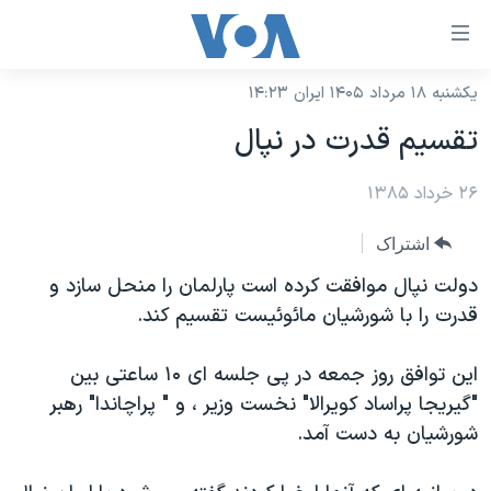
ینکهای
ابل
سترسی
یکشنبه ۱۸ مرداد ۱۴۰۵ ایران ۱۴:۲۳
خانه
هش
تقسيم قدرت در نپال
نسخه سبک وب‌سایت
ه
حتوای
۲۶ خرداد ۱۳۸۵
موضوع ها
صلی
برنامه های تلویزیونی
ایران
اشتراک
هش
جدول برنامه ها
ه
آمریکا
دولت نپال موافقت کرده است پارلمان را منحل سازد و
فحه
صفحه‌های ویژه
قدرت را با شورشيان مائوئيست تقسيم کند.
جهان
صلی
فرکانس‌های صدای آمریکا
ورزشی
جام جهانی ۲۰۲۶
هش
اين توافق روز جمعه در پی جلسه ای ۱۰ ساعتی بين
پخش رادیویی
ه
گزیده‌ها
عملیات خشم حماسی
"گيريجا پراساد کويرالا" نخست وزير ، و " پراچاندا" رهبر
ستجو
شورشيان به دست آمد.
۲۵۰سالگی آمریکا
ویژه برنامه‌ها
یادگیری زبان انگلیسی
ویدیوها
بایگانی برنامه‌های تلویزیونی