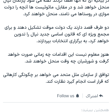
در بيانيه ای که آنها امضا کردند گفته می شود پارلمان نپال
دنبال کنید
مستندها
فرهنگ و زندگی
منحل خواهد شد و در مقابل، مائوئيست ها آنچه را دولت
موازی در روستاها می نامند، منحل خواهند کرد.
حقوق شهروندی
انتخابات ریاست جمهوری آمریکا ۲۰۲۴
اقتصادی
حمله جمهوری اسلامی به اسرائیل
دو طرف قصد دارند يک دولت موقت تشکيل دهند و برای
رمز مهسا
علم و فناوری
مجمع ويژه ای که قانون اساسی جديد نپال را تدوين
زبانهای مختلف
خواهد کرد، به برگزاری انتخابات بپردازند.
اسرائیل در جنگ
ورزش زنان در ایران
گالری عکس
اعتراضات زن، زندگی، آزادی
هنوز معلوم نيست اين اقدامات چه زمانی صورت خواهد
آرشیو پخش زنده
مجموعه مستندهای دادخواهی
گرفت و شورشيان چه وقت منحل خواهند شد.
تریبونال مردمی آبان ۹۸
توافق از سازمان ملل متحد می خواهد بر چگونگی کارهائی
دادگاه حمید نوری
که قرار است انجام گيرد نظارت کند.
چهل سال گروگان‌گیری
قانون شفافیت دارائی کادر رهبری ایران
اشتراک
Follow us
اعتراضات مردمی آبان ۹۸
همچنبن ببینید: