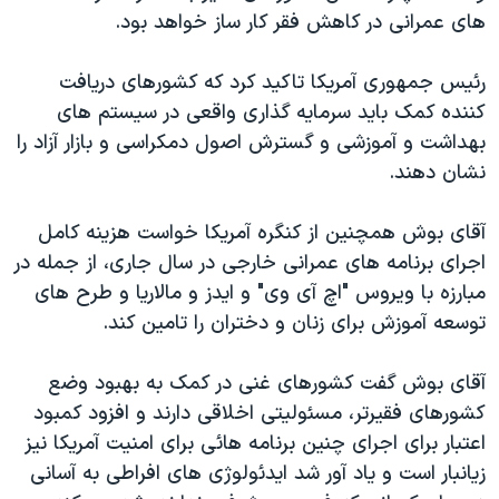
های عمرانی در کاهش فقر کار ساز خواهد بود.
دنبال کنید
مستندها
فرهنگ و زندگی
حقوق شهروندی
انتخابات ریاست جمهوری آمریکا ۲۰۲۴
رئیس جمهوری آمریکا تاکید کرد که کشورهای دریافت
اقتصادی
حمله جمهوری اسلامی به اسرائیل
کننده کمک باید سرمایه گذاری واقعی در سیستم های
بهداشت و آموزشی و گسترش اصول دمکراسی و بازار آزاد را
رمز مهسا
علم و فناوری
زبانهای مختلف
نشان دهند.
اسرائیل در جنگ
ورزش زنان در ایران
گالری عکس
اعتراضات زن، زندگی، آزادی
آقای بوش همچنین از کنگره آمریکا خواست هزینه کامل
اجرای برنامه های عمرانی خارجی در سال جاری، از جمله در
آرشیو پخش زنده
مجموعه مستندهای دادخواهی
مبارزه با ویروس "اچ آی وی" و ایدز و مالاریا و طرح های
تریبونال مردمی آبان ۹۸
توسعه آموزش برای زنان و دختران را تامین کند.
دادگاه حمید نوری
آقای بوش گفت کشورهای غنی در کمک به بهبود وضع
چهل سال گروگان‌گیری
کشورهای فقیرتر، مسئولیتی اخلاقی دارند و افزود کمبود
قانون شفافیت دارائی کادر رهبری ایران
اعتبار برای اجرای چنین برنامه هائی برای امنیت آمریکا نیز
اعتراضات مردمی آبان ۹۸
زیانبار است و یاد آور شد ایدئولوژی های افراطی به آسانی