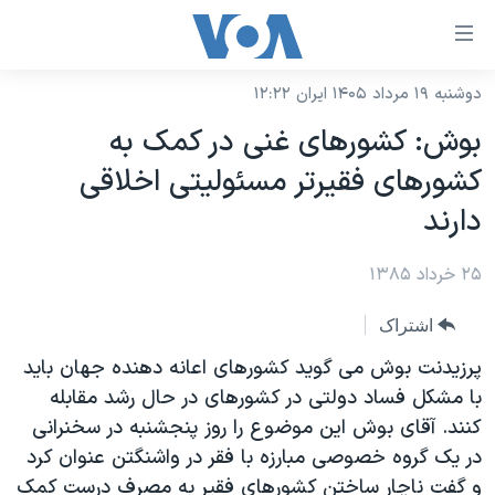
ینکهای
ابل
سترسی
دوشنبه ۱۹ مرداد ۱۴۰۵ ایران ۱۲:۲۲
خانه
هش
بوش: کشورهای غنی در کمک به
نسخه سبک وب‌سایت
ه
کشورهای فقيرتر مسئوليتی اخلاقی
حتوای
موضوع ها
دارند
صلی
برنامه های تلویزیونی
ایران
هش
۲۵ خرداد ۱۳۸۵
جدول برنامه ها
ه
آمریکا
فحه
صفحه‌های ویژه
جهان
اشتراک
صلی
فرکانس‌های صدای آمریکا
ورزشی
جام جهانی ۲۰۲۶
پرزیدنت بوش می گوید کشورهای اعانه دهنده جهان باید
هش
پخش رادیویی
با مشکل فساد دولتی در کشورهای در حال رشد مقابله
ه
گزیده‌ها
عملیات خشم حماسی
کنند. آقای بوش این موضوع را روز پنجشنبه در سخنرانی
ستجو
۲۵۰سالگی آمریکا
ویژه برنامه‌ها
یادگیری زبان انگلیسی
در یک گروه خصوصی مبارزه با فقر در واشنگتن عنوان کرد
ویدیوها
بایگانی برنامه‌های تلویزیونی
و گفت ناچار ساختن کشورهای فقیر به مصرف درست کمک