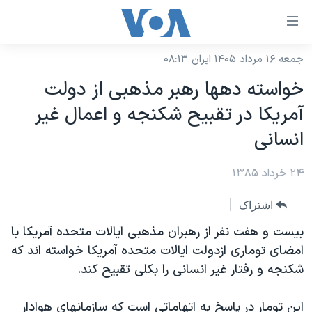
ینکهای
ابل
سترسی
جمعه ۱۶ مرداد ۱۴۰۵ ایران ۰۸:۱۳
خانه
هش
خواسته دهها رهبر مذهبی از دولت
نسخه سبک وب‌سایت
ه
آمريکا در تقبيح شکنجه و اعمال غير
حتوای
موضوع ها
انسانی
صلی
برنامه های تلویزیونی
ایران
هش
۲۴ خرداد ۱۳۸۵
جدول برنامه ها
ه
آمریکا
فحه
صفحه‌های ویژه
جهان
اشتراک
صلی
فرکانس‌های صدای آمریکا
ورزشی
جام جهانی ۲۰۲۶
بيست و هفت نفر از رهبران مذهبی ايالات متحده آمريکا با
هش
پخش رادیویی
امضای توماری ازدولت ايالات متحده آمريکا خواسته اند که
ه
گزیده‌ها
عملیات خشم حماسی
شکنجه و رفتار غير انسانی را بکلی تقبيح کند.
ستجو
۲۵۰سالگی آمریکا
ویژه برنامه‌ها
یادگیری زبان انگلیسی
ویدیوها
بایگانی برنامه‌های تلویزیونی
اين تومار در پاسخ به اتهاماتی است که سازمانهای هوادار