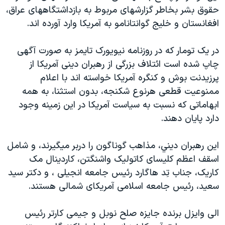
حقوق بشر بخاطر گزارشهای مربوط به بازداشتگاههای عراق،
دنبال کنید
مستندها
فرهنگ و زندگی
افغانستان و خليج گوانتانامو به آمريکا وارد آورده اند.
حقوق شهروندی
انتخابات ریاست جمهوری آمریکا ۲۰۲۴
اقتصادی
حمله جمهوری اسلامی به اسرائیل
در يک تومار که در روزنامه نيويورک تايمز به صورت آگهی
چاپ شده است ائتلاف بزرگی از رهبران دينی آمريکا از
رمز مهسا
علم و فناوری
زبانهای مختلف
پرزيدنت بوش و کنگره آمريکا خواسته اند با اعلام
اسرائیل در جنگ
ورزش زنان در ایران
ممنوعيت قطعی هرنوع شکنجه، بدون استثنا، به همه
گالری عکس
اعتراضات زن، زندگی، آزادی
ابهاماتی که نسبت به سياست آمريکا در اين زمينه وجود
دارد پايان دهند.
آرشیو پخش زنده
مجموعه مستندهای دادخواهی
تریبونال مردمی آبان ۹۸
اين رهبران ديني، مذاهب گوناگون را دربر ميگيرند، و شامل
دادگاه حمید نوری
اسقف اعظم کليسای کاتوليک واشنگتن، کاردينال مک
کاريک، جناب تِد هاگارد رئيس جامعه انجيلی ، و دکتر سيد
چهل سال گروگان‌گیری
سعيد، رئيس جامعه اسلامی آمريکای شمالی هستند.
قانون شفافیت دارائی کادر رهبری ایران
اعتراضات مردمی آبان ۹۸
الی وايزل برنده جايزه صلح نوبل و جيمی کارتر رئيس