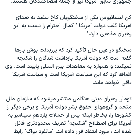
جمهوری سابق آمريکا نيز از جمله امضاکنندگان هستند.
اسرائیل در جنگ
نرگس محمدی برنده جایزه نوبل صلح
کن ليسائيوس يکی از سخنگويان کاخ سفيد به صدای
همایش محافظه‌کاران آمریکا «سی‌پک»
آمريکا گفت دولت آمريکا " کمال احترام را نسبت به اين
رهبران مذهبی دارد."
صفحه‌های ویژه
سفر پرزیدنت ترامپ به چین
سخنگو در عين حال تأکيد کرد که پرزيدنت بوش بارها
گفته است که دولت آمريکا بازداشت شدگان را شکنجه
نميکند؛ و همواره به معاهدات بين المللی پايبند است. وی
اضافه کرد که اين سياست آمريکا است و سياست آمريکا
باقی خواهد ماند.
تومار ِ رهبران دينی هنگامی منتشر ميشود که سازمان ملل
متحد و گروههای حقوق بشر دولت آمريکا و برخی ديگر از
کشورها را، بخاطر اينکه پس از حملات يازدهم سپتامبر به
آمريکا برای اصطلاح "شکنجه" تعريف محدودتری قائل
شده اند ، مورد انتقاد قرار داده اند. "مانفرد نواک" رابط