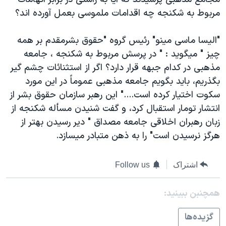
مربوط به شکنجه چه اقدامات ملموسی بعمل آورده اند؟
"اليسا ماسی مينو" رئيس گروه "حقوق بشرمقدم بر همه
چيز " ميگويد : " در پرسش مربوط به شکنجه ، جامعه
مذهبی در کدام جبهه قرار دارد؟ اگر از استثنائات چشم گير
بگذريم، بايد بگويم جامعه مذهبی عموماً در اين مورد
سکوت اختيار کرده است...." اين رهبر سازمان حقوق بشر از
انتشار تومار استقبال کرد، و گفت شنيدن مسأله شکنجه از
زبان رهبران اخلاقی جامعه مصداق " دير رسيدن بهتر از
هرگز نرسيدن است" را به ذهن متبادر ميسازد.
اشتراک
Follow us
همچنبن ببینید:
گزيده‌ها