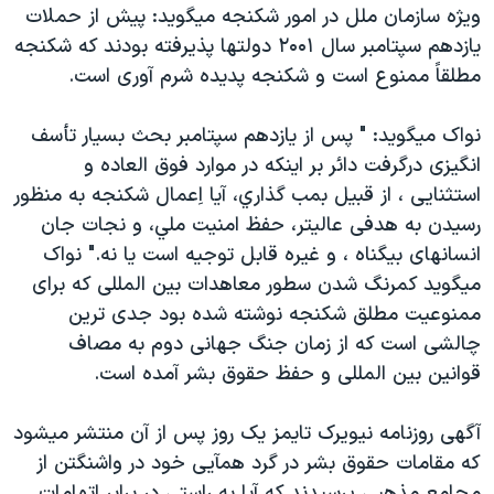
ويژه سازمان ملل در امور شکنجه ميگويد: پيش از حملات
يازدهم سپتامبر سال ۲۰۰۱ دولتها پذيرفته بودند که شکنجه
مطلقاً ممنوع است و شکنجه پديده شرم آوری است.
نواک ميگويد: " پس از يازدهم سپتامبر بحث بسيار تأسف
انگيزی درگرفت دائر بر اينکه در موارد فوق العاده و
استثنايی ، از قبيل بمب گذاري، آيا اِعمال شکنجه به منظور
رسيدن به هدفی عاليتر، حفظ امنيت ملي، و نجات جان
انسانهای بيگناه ، و غيره قابل توجيه است يا نه." نواک
ميگويد کمرنگ شدن سطور معاهدات بين المللی که برای
ممنوعيت مطلق شکنجه نوشته شده بود جدی ترين
چالشی است که از زمان جنگ جهانی دوم به مصاف
قوانين بين المللی و حفظ حقوق بشر آمده است.
آگهی روزنامه نيويرک تايمز يک روز پس از آن منتشر ميشود
که مقامات حقوق بشر در گرد همآيی خود در واشنگتن از
مجامع مذهبی پرسيدند که آيا به راستی در برابر اتهامات