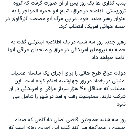
بمب گذاری ها یک روز پس از آن صورت گرفت که گروه
دنبال کنید
مستندها
فرهنگ و زندگی
تروریستی القاعده در عراق، شیخ ابو حمزه المهاجر را به
حقوق شهروندی
انتخابات ریاست جمهوری آمریکا ۲۰۲۴
عنوان رهبر جدید خود، در پی مرگ ابو مصعب الزرقاوی در
حمله هوائی آمریکا، انتخاب کرد.
اقتصادی
حمله جمهوری اسلامی به اسرائیل
رمز مهسا
علم و فناوری
رهبر جدید روز سه شنبه در یک اطلاعیه اینترنتی گفت به
زبانهای مختلف
اسرائیل در جنگ
ورزش زنان در ایران
حمله به نیروهای آمریکائی در عراق و متحدان عراقی آنها
ادامه خواهد داد.
گالری عکس
اعتراضات زن، زندگی، آزادی
آرشیو پخش زنده
مجموعه مستندهای دادخواهی
دولت عراق طرح هائی را برای اجرای یک سلسله عملیات
تریبونال مردمی آبان ۹۸
امنیتی در بغداد در روز چهارشنبه اعلام کرده است. این
عملیات که حداقل ۴۰ هزار سرباز عراقی و آمریکائی در آن
دادگاه حمید نوری
شرکت دارند، ممنوعیت رفت و آمد در شهر را شامل می
چهل سال گروگان‌گیری
شود.
قانون شفافیت دارائی کادر رهبری ایران
روز سه شنبه همچنین قاضی اصلی دادگاهی که صدام
اعتراضات مردمی آبان ۹۸
حسین را محاکمه می کند گفت این آخرین روزی است که