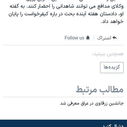
اسرائیل در جنگ
وکلای مدافع می توانند شاهدانی را احضار کنند. به گفته
نرگس محمدی برنده جایزه نوبل صلح
او، دادستان هفته آینده بحث در باره کیفرخواست را پایان
خواهد داد.
همایش محافظه‌کاران آمریکا «سی‌پک»
صفحه‌های ویژه
اشتراک
Follow us
سفر پرزیدنت ترامپ به چین
همچنبن ببینید:
گزيده‌ها
مطالب مرتبط
جانشين زرقاوی در عراق معرفی شد
دنبال کنید