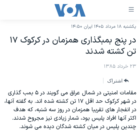
ینکهای
ابل
سترسی
یکشنبه ۱۸ مرداد ۱۴۰۵ ایران ۱۴:۵۰
خانه
هش
در پنج بمبگذاری همزمان در کرکوک ۱۷
نسخه سبک وب‌سایت
ه
تن کشته شدند
حتوای
موضوع ها
صلی
۲۳ خرداد ۱۳۸۵
برنامه های تلویزیونی
ایران
هش
جدول برنامه ها
ه
آمریکا
اشتراک
فحه
صفحه‌های ویژه
جهان
مقامات امنیتی در شمال عراق می گویند در ۵ بمب گذاری
صلی
فرکانس‌های صدای آمریکا
در شهر کرکوک حد اقل ۱۷ تن کشته شده اند. به گفته آنها،
ورزشی
جام جهانی ۲۰۲۶
هش
در انفجار های تقریبا همزمان در روز سه شنبه، که هدف
پخش رادیویی
ه
گزیده‌ها
عملیات خشم حماسی
اکثر آنها افراد پلیس بود، شمار زیادی نیز مجروح شدند.
ستجو
۲۵۰سالگی آمریکا
ویژه برنامه‌ها
چندین پلیس در میان کشته شدگان دیده می شوند.
یادگیری زبان انگلیسی
ویدیوها
بایگانی برنامه‌های تلویزیونی