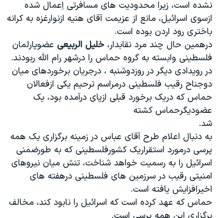
نشده است، زيرا محدوديت های مسافرتی اِعمال شده
دنبال کنید
مستندها
فرهنگ و زندگی
ازسوی اسرائيل، مانع از عزيمت آقای هنيه ازنوارغزه به کرانه
حقوق شهروندی
انتخابات ریاست جمهوری آمریکا ۲۰۲۴
باختری رود اردن بوده است.
درهمين حال چند مرد نقابدار،
خليل الربيعی
عضوپارلمان
اقتصادی
حمله جمهوری اسلامی به اسرائیل
فلسطينی وابسته به گروه حماس را درشهر رام الله ربودند.
رمز مهسا
علم و فناوری
در رويدادی ديگر در روزدوشنبه ، درجريان برخوردهای ميان
زبانهای مختلف
اسرائیل در جنگ
ورزش زنان در ایران
دوجناح رقيب فلسطينی درمراسم ترحيم يکی ازفعالان
حماس که دريک برخورد قبلی ازپای درآمده بود، يک
گالری عکس
اعتراضات زن، زندگی، آزادی
عضوديگرحماس کشته
آرشیو پخش زنده
مجموعه مستندهای دادخواهی
شد.
تریبونال مردمی آبان ۹۸
به دنبال اعلام طرح آقای عباس در زمينه برگزاری يک همه
پرسی درمورد استقراريک کشورفلسطينی که به طورضمنی
دادگاه حمید نوری
اسرائيل را به رسميت خواهد شناخت، تنش ميان نيروهای
چهل سال گروگان‌گیری
امنيتی رقيب در سرزمين های فلسطينی درهفته های
قانون شفافیت دارائی کادر رهبری ایران
اخيرافزايش يافته است.
حماس که عهد کرده است که اسرائيل را نابود کند، مخالف
اعتراضات مردمی آبان ۹۸
برگزاری اين همه پرسی است.