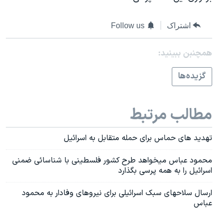
اسرائیل در جنگ
نرگس محمدی برنده جایزه نوبل صلح
اشتراک
Follow us
همایش محافظه‌کاران آمریکا «سی‌پک»
همچنبن ببینید:
صفحه‌های ویژه
سفر پرزیدنت ترامپ به چین
گزيده‌ها
مطالب مرتبط
تهديد های حماس برای حمله متقابل به اسرائيل
محمود عباس ميخواهد طرح کشور فلسطينی با شناسائی ضمنی
اسرائيل را به همه پرسی بگذارد
ارسال سلاحهای سبک اسرائيلی برای نيروهای وفادار به محمود
عباس