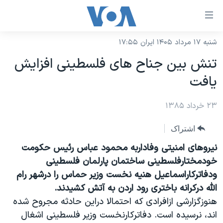
ینکهای
ابل
سترسی
شنبه ۱۷ مرداد ۱۴۰۵ ایران ۱۷:۵۵
خانه
هش
تنش بين جناح های فلسطينی افزايش
نسخه سبک وب‌سایت
ه
يافت
حتوای
موضوع ها
صلی
۲۳ خرداد ۱۳۸۵
برنامه های تلویزیونی
ایران
هش
جدول برنامه ها
ه
آمریکا
اشتراک
فحه
صفحه‌های ویژه
جهان
نيروهای امنيتی وفاداربه محمود عباس رئيس حکومت
صلی
فرکانس‌های صدای آمریکا
خودمختارفلسطينی ساختمان پارلمان فلسطينی
ورزشی
جام جهانی ۲۰۲۶
هش
ودفاترکاراسماعيل هنيه نخست وزير حماس را درشهر رام
پخش رادیویی
ه
گزیده‌ها
عملیات خشم حماسی
الله درکرانه باختری رود اردن به آتش کشيدند.
ستجو
۲۵۰سالگی آمریکا
ویژه برنامه‌ها
هنوزگزارشی ازافرادی که احتمالا دراين حادثه مجروح شده
یادگیری زبان انگلیسی
اند، نرسيده است. دفاترکارنخست وزير فلسطينی اشغال
ویدیوها
بایگانی برنامه‌های تلویزیونی