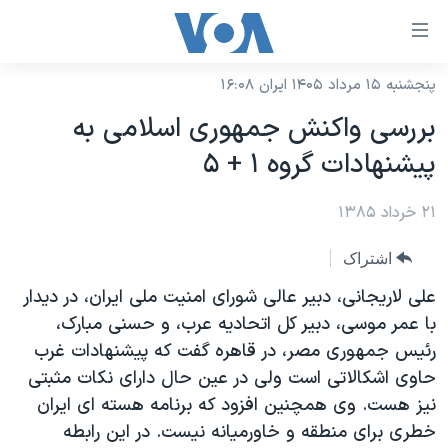
ینکهای
ابل
سترسی
پنجشنبه ۱۵ مرداد ۱۴۰۵ ایران ۱۶:۰۸
خانه
هش
بررسی واکنش جمهوری اسلامی به
نسخه سبک وب‌سایت
ه
پيشنهادات گروه ۱ + ۵
حتوای
موضوع ها
صلی
۲۱ خرداد ۱۳۸۵
برنامه های تلویزیونی
ایران
هش
جدول برنامه ها
ه
آمریکا
اشتراک
فحه
صفحه‌های ویژه
جهان
علی لاريجانی، دبير عالی شورای امنيت ملی ايران، در ديدار
صلی
فرکانس‌های صدای آمریکا
با عمر موسی، دبير کل اتحاديه عرب، و حسنی مبارک،
ورزشی
جام جهانی ۲۰۲۶
هش
رئيس جمهوری مصر، در قاهره گفت که پيشنهادات غرب
پخش رادیویی
ه
گزیده‌ها
عملیات خشم حماسی
حاوی اشکالاتی است ولی در عين حال دارای نکات مثبتی
ستجو
۲۵۰سالگی آمریکا
ویژه برنامه‌ها
نيز هست. وی همچنين افزود که برنامه هسته ای ايران
یادگیری زبان انگلیسی
خطری برای منطقه و خاورميانه نيست. در اين رابطه
ویدیوها
بایگانی برنامه‌های تلویزیونی