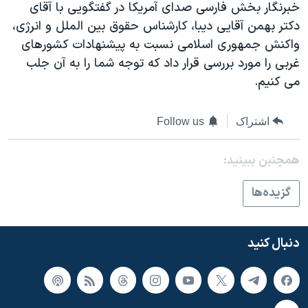
خبرنگار بخش فارسی صدای آمريکا در گفتگويی با آقای
دنبال کنید
مستندها
فرهنگ و زندگی
دکتر بهمن آقايی ديبا، کارشناس حقوق بين الملل و انرژی،
حقوق شهروندی
انتخابات ریاست جمهوری آمریکا ۲۰۲۴
واکنش جمهوری اسلامی نسبت به پيشنهادات کشورهای
غربی را مورد بررسی قرار داد که توجه شما را به آن جلب
اقتصادی
حمله جمهوری اسلامی به اسرائیل
می کنيم.
رمز مهسا
علم و فناوری
زبانهای مختلف
اسرائیل در جنگ
ورزش زنان در ایران
اشتراک
Follow us
گالری عکس
اعتراضات زن، زندگی، آزادی
همچنبن ببینید:
آرشیو پخش زنده
مجموعه مستندهای دادخواهی
تریبونال مردمی آبان ۹۸
گزيده‌ها
دادگاه حمید نوری
چهل سال گروگان‌گیری
دنبال کنید
قانون شفافیت دارائی کادر رهبری ایران
اعتراضات مردمی آبان ۹۸