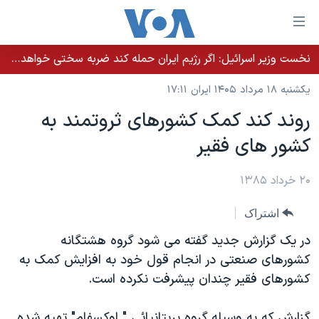
ینکهای
ابل
سترسی
نخست وزیر اسرائيل: اگر رژیم ایران حمله کند ضربه سختی خواهد خورد
خانه
هش
یکشنبه ۱۸ مرداد ۱۴۰۵ ایران ۱۷:۱۱
نسخه سبک وب‌سایت
ه
روند کند کمک کشورهای ثروتمند به
حتوای
موضوع ها
کشور های فقير
صلی
برنامه های تلویزیونی
ایران
هش
جدول برنامه ها
ه
۲۰ خرداد ۱۳۸۵
آمریکا
فحه
صفحه‌های ویژه
جهان
اشتراک
صلی
فرکانس‌های صدای آمریکا
ورزشی
جام جهانی ۲۰۲۶
هش
در يک گزارش جديد گفته می شود گروه هشتگانه
پخش رادیویی
ه
گزیده‌ها
عملیات خشم حماسی
کشورهای صنعتی در انجام قول خود به افزايش کمک به
ستجو
کشورهای فقير چندان پيشرفت نکرده است.
۲۵۰سالگی آمریکا
ویژه برنامه‌ها
یادگیری زبان انگلیسی
ویدیوها
بایگانی برنامه‌های تلویزیونی
گزارش که به وسيله گروه بريتانيائی " اوکسفام" تهيه شده