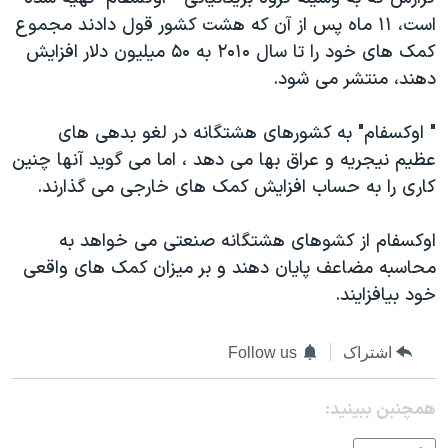
دنبال کنید
مستندها
فرهنگ و زندگی
است، ۱۱ ماه پس از آن که هشت کشور قول دادند مجموع
کمک های خود را تا سال ۲۰۱۰ به ۵۰ ميليون دلار افزايش
حقوق شهروندی
انتخابات ریاست جمهوری آمریکا ۲۰۲۴
دهند، منتشر می شود.
اقتصادی
حمله جمهوری اسلامی به اسرائیل
رمز مهسا
علم و فناوری
" اوکسفام" به کشورهای هشتگانه در لغو بدهی های
زبانهای مختلف
عظيم نيجريه و عراق بها می دهد ، اما می گويد آنها چنين
اسرائیل در جنگ
ورزش زنان در ایران
کاری را به حساب افزايش کمک های خارجی می گذارند.
گالری عکس
اعتراضات زن، زندگی، آزادی
آرشیو پخش زنده
مجموعه مستندهای دادخواهی
اوکسفام از کشوهای هشتگانه صنعتی می خواهد به
محاسبه مضاعف پايان دهند و بر ميزان کمک های واقعی
تریبونال مردمی آبان ۹۸
خود بيافزايند.
دادگاه حمید نوری
چهل سال گروگان‌گیری
اشتراک
Follow us
قانون شفافیت دارائی کادر رهبری ایران
همچنبن ببینید:
اعتراضات مردمی آبان ۹۸