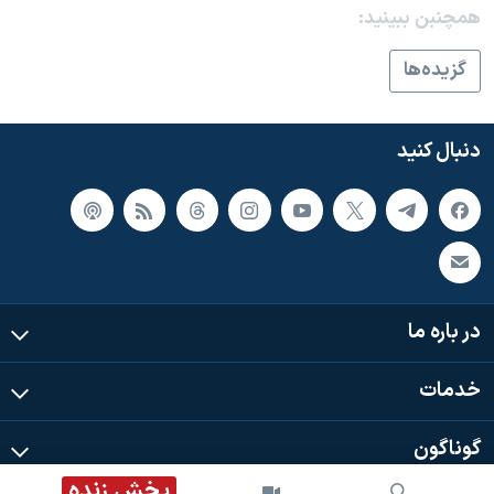
اسرائیل در جنگ
همچنبن ببینید:
نرگس محمدی برنده جایزه نوبل صلح
گزيده‌ها
همایش محافظه‌کاران آمریکا «سی‌پک»
صفحه‌های ویژه
دنبال کنید
سفر پرزیدنت ترامپ به چین
در باره ما
خدمات
گوناگون
پخش زنده