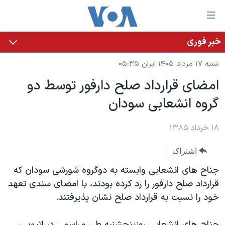
ینکهای
ابل
سترسی
خبر فوری
خانه
هش
شنبه ۱۷ مرداد ۱۴۰۵ ایران ۰۵:۳۵
نسخه سبک وب‌سایت
ه
امضای قرارداد صلح دارفور توسط دو
حتوای
موضوع ها
گروه انشعابی سودان
صلی
برنامه های تلویزیونی
ایران
هش
جدول برنامه ها
ه
۱۸ خرداد ۱۳۸۵
آمریکا
فحه
صفحه‌های ویژه
جهان
اشتراک
صلی
فرکانس‌های صدای آمریکا
ورزشی
جام جهانی ۲۰۲۶
هش
جناح های انشعابی وابسته به دوگروه شورشی سودان که
پخش رادیویی
ه
گزیده‌ها
عملیات خشم حماسی
قرارداد صلح دارفور را رد کرده بودند، با امضای سندی تعهد
ستجو
خود را نسبت به قرارداد صلح نشان پذيرفتند.
۲۵۰سالگی آمریکا
ویژه برنامه‌ها
یادگیری زبان انگلیسی
ویدیوها
بایگانی برنامه‌های تلویزیونی
جناح های انشعابی روزپنجشنبه طی مراسمی در اتيوپی،