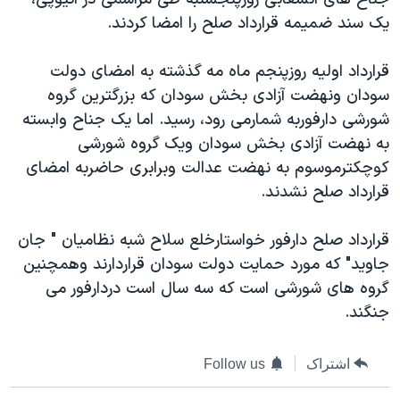
دنبال کنید
مستندها
فرهنگ و زندگی
يک سند ضميمه قرارداد صلح را امضا کردند.
حقوق شهروندی
انتخابات ریاست جمهوری آمریکا ۲۰۲۴
قرارداد اوليه روزپنجم ماه مه گذشته به امضای دولت
اقتصادی
حمله جمهوری اسلامی به اسرائیل
سودان ونهضت آزادی بخش سودان که بزرگترين گروه
رمز مهسا
علم و فناوری
شورشی دارفوربه شمارمی رود، رسيد. اما يک جناح وابسته
زبانهای مختلف
به نهضت آزادی بخش سودان ويک گروه شورشی
اسرائیل در جنگ
ورزش زنان در ایران
کوچکترموسوم به نهضت عدالت وبرابری حاضربه امضای
گالری عکس
اعتراضات زن، زندگی، آزادی
قرارداد صلح نشدند.
آرشیو پخش زنده
مجموعه مستندهای دادخواهی
قرارداد صلح دارفور خواستارخلع سلاح شبه نظاميان " جان
تریبونال مردمی آبان ۹۸
جاويد" که مورد حمايت دولت سودان قراردارند وهمچنين
دادگاه حمید نوری
گروه های شورشی است که سه سال است دردارفور می
چهل سال گروگان‌گیری
جنگند.
قانون شفافیت دارائی کادر رهبری ایران
اشتراک
Follow us
اعتراضات مردمی آبان ۹۸