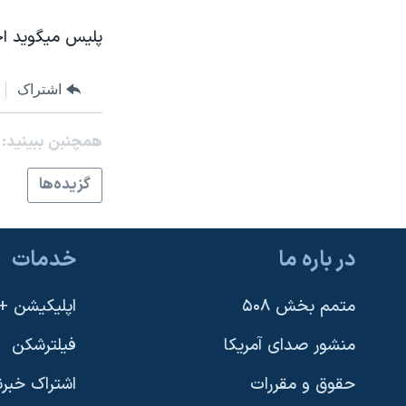
نرگس محمدی برنده جایزه نوبل صلح
پليس ميگويد اح
همایش محافظه‌کاران آمریکا «سی‌پک»
صفحه‌های ویژه
اشتراک
سفر پرزیدنت ترامپ به چین
همچنبن ببینید:
گزيده‌ها
در باره ما
خدمات
متمم بخش ۵۰۸
اپلیکیشن +VOA
منشور صدای آمریکا
فیلترشکن
حقوق و مقررات
اشتراک خبرن