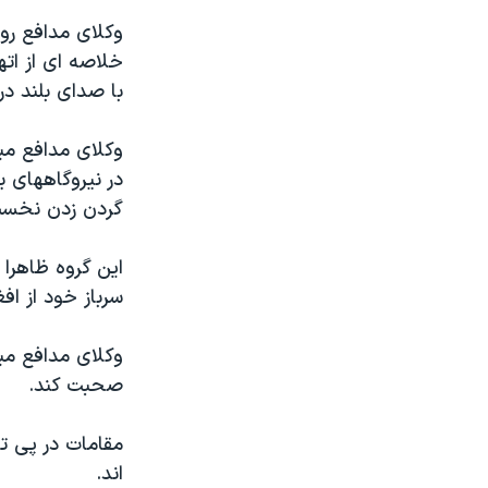
مستندها
فرهنگ و زندگی
وکلای مدافع رو
حقوق شهروندی
انتخابات ریاست جمهوری آمریکا ۲۰۲۴
خلاصه ای از اتها
اقتصادی
حمله جمهوری اسلامی به اسرائیل
با صدای بلند در
رمز مهسا
علم و فناوری
وکلای مدافع ميگ
اسرائیل در جنگ
ورزش زنان در ایران
در نيروگاههای ب
گالری عکس
اعتراضات زن، زندگی، آزادی
گردن زدن نخست 
آرشیو پخش زنده
مجموعه مستندهای دادخواهی
اين گروه ظاهرا
تریبونال مردمی آبان ۹۸
سرباز خود از افغ
دادگاه حمید نوری
وکلای مدافع ميگ
چهل سال گروگان‌گیری
صحبت کند.
قانون شفافیت دارائی کادر رهبری ایران
اعتراضات مردمی آبان ۹۸
مقامات در پی تو
اند.
اسرائیل در جنگ