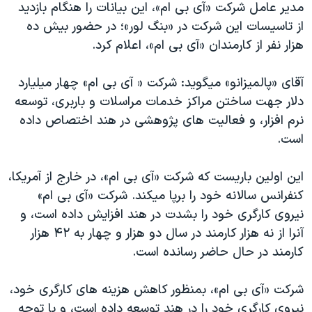
مدير عامل شرکت «آی بی ام»، اين بيانات را هنگام بازديد
دنبال کنید
مستندها
فرهنگ و زندگی
از تاسيسات اين شرکت در «بنگ لور»؛ در حضور بيش ده
حقوق شهروندی
انتخابات ریاست جمهوری آمریکا ۲۰۲۴
هزار نفر از کارمندان «آی بی ام»، اعلام کرد.
اقتصادی
حمله جمهوری اسلامی به اسرائیل
آقای «پالميزانو» ميگويد: شرکت « آی بی ام» چهار ميليارد
رمز مهسا
علم و فناوری
دلار جهت ساختن مراکز خدمات مراسلات و باربری، توسعه
زبانهای مختلف
اسرائیل در جنگ
ورزش زنان در ایران
نرم افزار، و فعاليت های پژوهشی در هند اختصاص داده
است.
گالری عکس
اعتراضات زن، زندگی، آزادی
آرشیو پخش زنده
مجموعه مستندهای دادخواهی
اين اولين باريست که شرکت «آی بی ام»، در خارج از آمريکا،
تریبونال مردمی آبان ۹۸
کنفرانس سالانه خود را برپا ميکند. شرکت «آی بی ام»
نيروی کارگری خود را بشدت در هند افزايش داده است، و
دادگاه حمید نوری
آنرا از نه هزار کارمند در سال دو هزار و چهار به ۴۲ هزار
چهل سال گروگان‌گیری
کارمند در حال حاضر رسانده است.
قانون شفافیت دارائی کادر رهبری ایران
شرکت «آی بی ام»، بمنظور کاهش هزينه های کارگری خود،
اعتراضات مردمی آبان ۹۸
نيروی کارگری خود را در هند توسعه داده است، و با توجه