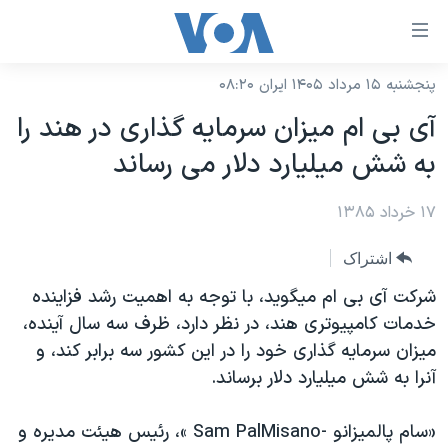
ینکهای
ابل
سترسی
پنجشنبه ۱۵ مرداد ۱۴۰۵ ایران ۰۸:۲۰
خانه
هش
آی بی ام ميزان سرمايه گذاری در هند را
نسخه سبک وب‌سایت
ه
به شش ميليارد دلار می رساند
حتوای
موضوع ها
صلی
۱۷ خرداد ۱۳۸۵
برنامه های تلویزیونی
ایران
هش
جدول برنامه ها
ه
آمریکا
اشتراک
فحه
صفحه‌های ویژه
جهان
شرکت آی بی ام ميگويد، با توجه به اهميت رشد فزاينده
صلی
فرکانس‌های صدای آمریکا
خدمات کامپيوتری هند، در نظر دارد، ظرف سه سال آينده،
ورزشی
جام جهانی ۲۰۲۶
هش
ميزان سرمايه گذاری خود را در اين کشور سه برابر کند، و
پخش رادیویی
ه
گزیده‌ها
عملیات خشم حماسی
آنرا به شش ميليارد دلار برساند.
ستجو
۲۵۰سالگی آمریکا
ویژه برنامه‌ها
یادگیری زبان انگلیسی
«سام پالميزانو -Sam PalMisano »، رئيس هيئت مديره و
ویدیوها
بایگانی برنامه‌های تلویزیونی