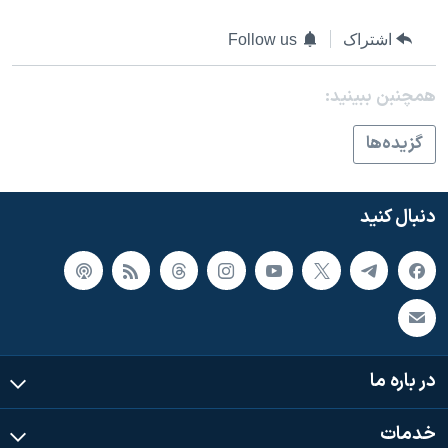
اسرائیل در جنگ
اشتراک
Follow us
نرگس محمدی برنده جایزه نوبل صلح
همایش محافظه‌کاران آمریکا «سی‌پک»
همچنبن ببینید:
صفحه‌های ویژه
گزيده‌ها
سفر پرزیدنت ترامپ به چین
دنبال کنید
در باره ما
خدمات