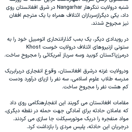
دنبال کنید
مستندها
فرهنگ و زندگی
شنبه درولايت ننگرهار Nangarhar در شرق افغانستان روی
داد، يکی ديگرازسربازان ائتلاف همراه با يک مترجم افغان
حقوق شهروندی
انتخابات ریاست جمهوری آمریکا ۲۰۲۴
نيز مجروح شدند.
اقتصادی
حمله جمهوری اسلامی به اسرائیل
رمز مهسا
علم و فناوری
در رويدادی ديگر، يک بمب گذارانتحاری اتومبيل خود را به
زبانهای مختلف
ستونی ازنيروهای ائتلاف درولايت خوست Khost
اسرائیل در جنگ
ورزش زنان در ایران
درمرزپاکستان کوبيد وسه سرباز آمريکائی را مجروح ساخت.
گالری عکس
اعتراضات زن، زندگی، آزادی
آرشیو پخش زنده
مجموعه مستندهای دادخواهی
ودرولايت غزنه درشرق افغانستان، وقوع انفجاری دربرابريک
مدرسه طلاب علوم اسلامی، سه نفر را ازپای درآورد ودست
تریبونال مردمی آبان ۹۸
کم هشت نفر را مجروح ساخت.
دادگاه حمید نوری
چهل سال گروگان‌گیری
مقامات افغانستان می گويند اين انفجارهنگامی روی داد
که عاملان حادثه برای آمادگی جهت حمله در نقطه ديگری،
قانون شفافیت دارائی کادر رهبری ایران
مواد منفجره را دريک موتورسيکلت جا سازی می کردند.
اعتراضات مردمی آبان ۹۸
درجريان اين حادثه، پليس مردی را بازداشت کرد.