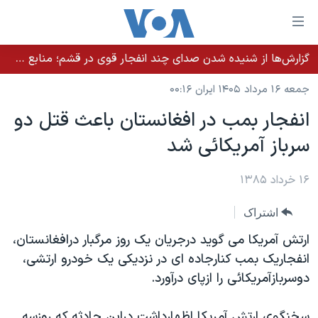
ینکهای
ابل
سترسی
گزارش‌ها از شنیده شدن صدای چند انفجار قوی در قشم؛ منابع حکومتی می‌گویند درگیری در تنگه هرمز بود
خانه
هش
جمعه ۱۶ مرداد ۱۴۰۵ ایران ۰۰:۱۶
نسخه سبک وب‌سایت
ه
انفجار بمب در افغانستان باعث قتل دو
حتوای
موضوع ها
سرباز آمريکائی شد
صلی
برنامه های تلویزیونی
ایران
هش
جدول برنامه ها
ه
۱۶ خرداد ۱۳۸۵
آمریکا
فحه
صفحه‌های ویژه
جهان
اشتراک
صلی
فرکانس‌های صدای آمریکا
ورزشی
جام جهانی ۲۰۲۶
هش
ارتش آمريکا می گويد درجريان يک روز مرگبار درافغانستان،
پخش رادیویی
ه
گزیده‌ها
عملیات خشم حماسی
انفجاريک بمب کنارجاده ای در نزديکی يک خودرو ارتشی،
ستجو
دوسربازآمريکائی را ازپای درآورد.
۲۵۰سالگی آمریکا
ویژه برنامه‌ها
یادگیری زبان انگلیسی
ویدیوها
بایگانی برنامه‌های تلویزیونی
سخنگوی ارتش آمريکا اظهارداشت دراين حادثه که روزسه