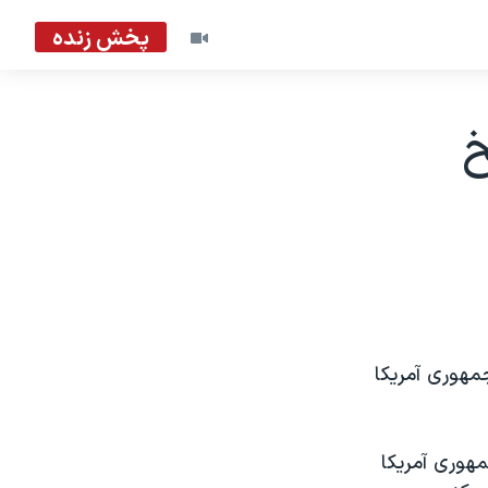
پخش زنده
خ
مهوری آمريکا
هوری آمريکا