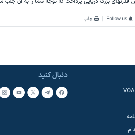
س قدرتهای بزرگ دريايی پرداخت که توجه شما را به آن جلب می
Follow us
چاپ
دنبال کنید
امه
ام