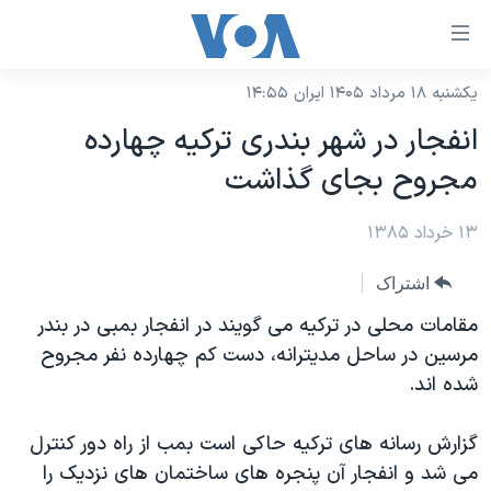
ینکهای
ابل
سترسی
یکشنبه ۱۸ مرداد ۱۴۰۵ ایران ۱۴:۵۵
خانه
هش
انفجار در شهر بندری ترکيه چهارده
نسخه سبک وب‌سایت
ه
مجروح بجای گذاشت
حتوای
موضوع ها
صلی
۱۳ خرداد ۱۳۸۵
برنامه های تلویزیونی
ایران
هش
جدول برنامه ها
ه
آمریکا
اشتراک
فحه
صفحه‌های ویژه
جهان
مقامات محلی در ترکیه می گویند در انفجار بمبی در بندر
صلی
فرکانس‌های صدای آمریکا
مرسین در ساحل مدیترانه، دست کم چهارده نفر مجروح
ورزشی
جام جهانی ۲۰۲۶
هش
شده اند.
پخش رادیویی
ه
گزیده‌ها
عملیات خشم حماسی
ستجو
۲۵۰سالگی آمریکا
ویژه برنامه‌ها
گزارش رسانه های ترکیه حاکی است بمب از راه دور کنترل
یادگیری زبان انگلیسی
می شد و انفجار آن پنجره های ساختمان های نزدیک را
ویدیوها
بایگانی برنامه‌های تلویزیونی