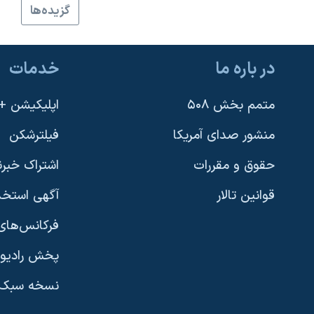
گزيده‌ها
نرگس محمدی برنده جایزه نوبل صلح
همایش محافظه‌کاران آمریکا «سی‌پک»
در باره ما
خدمات
صفحه‌های ویژه
سفر پرزیدنت ترامپ به چین
متمم بخش ۵۰۸
اپلیکیشن +VOA
منشور صدای آمریکا
فیلترشکن
حقوق و مقررات
اشتراک خبرن
قوانین تالار
آگهی استخد
فرکانس‌های 
پخش رادیو
یادگیری زبان انگلیسی
نسخه سبک 