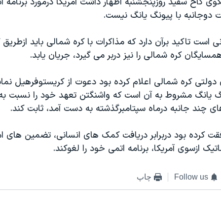
وی کاخ سفيد روزپنجشنبه اظهار داشت آمريکا درمورد برنامه ا
ت دوجانبه با پيونگ يانگ نيست.
ی است تاکيد برآن دارد که مذاکرات با کره شمالی بايد ازطريق
ايگان کره شمالی را نيز دربر می گيرد، جريان يابد.
 دولتی کره شمالی اعلام کرده بود دعوت از کريستوفرهيل نماين
نگ يانگ مشروط به آن است که واشنگتن تعهد خود را نسبت به 
ای چند جانبه درماه سپتامبرگذشته به دست آمد، ثابت کند.
قت کرده بود دربرابر دريافت کمک های انسانی، تضمين های ام
تيک ازسوی آمريکا، برنامه اتمی خود را لغوکند.
Follow us
چاپ