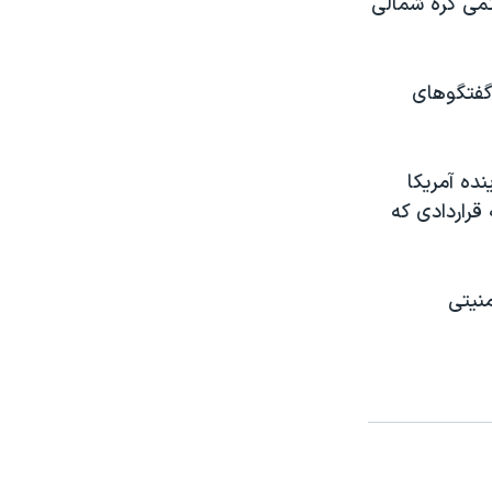
تمی کره شمالی
 گفتگوهای
ده آمريکا
قراردادی که
نيتی