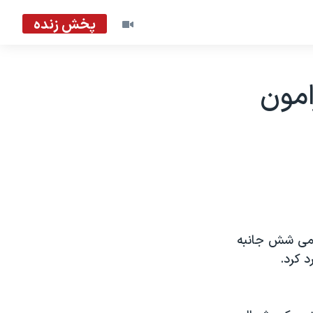
پخش زنده
امون
اتمی شش جانبه
د کرد.