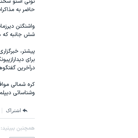
تونی اسنو سخنگ
مستندها
فرهنگ و زندگی
حاضر به مذاکرا
حقوق شهروندی
انتخابات ریاست جمهوری آمریکا ۲۰۲۴
اقتصادی
حمله جمهوری اسلامی به اسرائیل
واشنگتن ديرزمان
شش جانبه که همس
رمز مهسا
علم و فناوری
اسرائیل در جنگ
ورزش زنان در ایران
پيشتر، خبرگزاری
گالری عکس
اعتراضات زن، زندگی، آزادی
برای ديدارازپيو
درآخرين گفتگوه
آرشیو پخش زنده
مجموعه مستندهای دادخواهی
تریبونال مردمی آبان ۹۸
کره شمالی مواف
دادگاه حمید نوری
وشناسائی ديپلما
چهل سال گروگان‌گیری
اشتراک
قانون شفافیت دارائی کادر رهبری ایران
اعتراضات مردمی آبان ۹۸
همچنبن ببینید:
اسرائیل در جنگ