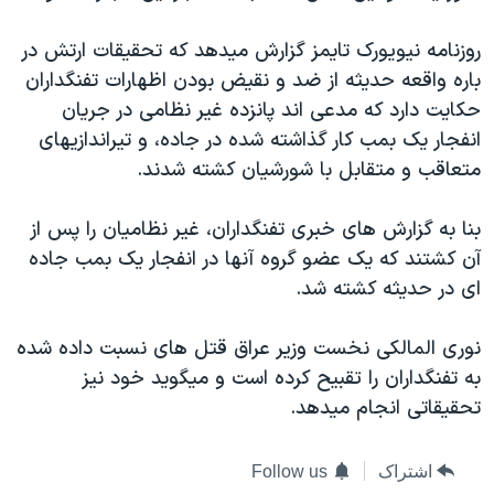
اسرائیل در جنگ
نرگس محمدی برنده جایزه نوبل صلح
روزنامه نيويورک تايمز گزارش ميدهد که تحقيقات ارتش در
باره واقعه حديثه از ضد و نقيض بودن اظهارات تفنگداران
همایش محافظه‌کاران آمریکا «سی‌پک»
حکايت دارد که مدعی اند پانزده غير نظامی در جريان
صفحه‌های ویژه
انفجار يک بمب کار گذاشته شده در جاده، و تيراندازيهای
سفر پرزیدنت ترامپ به چین
متعاقب و متقابل با شورشيان کشته شدند.
بنا به گزارش های خبری تفنگداران، غير نظاميان را پس از
آن کشتند که يک عضو گروه آنها در انفجار يک بمب جاده
ای در حديثه کشته شد.
نوری المالکی نخست وزير عراق قتل های نسبت داده شده
به تفنگداران را تقبيح کرده است و ميگويد خود نيز
تحقيقاتی انجام ميدهد.
اشتراک
Follow us