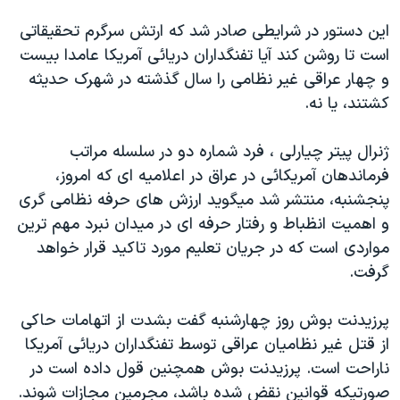
دنبال کنید
مستندها
فرهنگ و زندگی
اين دستور در شرايطی صادر شد که ارتش سرگرم تحقيقاتی
حقوق شهروندی
انتخابات ریاست جمهوری آمریکا ۲۰۲۴
است تا روشن کند آيا تفنگداران دريائی آمريکا عامدا بيست
و چهار عراقی غير نظامی را سال گذشته در شهرک حديثه
اقتصادی
حمله جمهوری اسلامی به اسرائیل
کشتند، يا نه.
رمز مهسا
علم و فناوری
زبانهای مختلف
اسرائیل در جنگ
ورزش زنان در ایران
ژنرال پيتر چيارلی ، فرد شماره دو در سلسله مراتب
فرماندهان آمريکائی در عراق در اعلاميه ای که امروز،
گالری عکس
اعتراضات زن، زندگی، آزادی
پنجشنبه، منتشر شد ميگويد ارزش های حرفه نظامی گری
آرشیو پخش زنده
مجموعه مستندهای دادخواهی
و اهميت انظباط و رفتار حرفه ای در ميدان نبرد مهم ترين
تریبونال مردمی آبان ۹۸
مواردی است که در جريان تعليم مورد تاکيد قرار خواهد
گرفت.
دادگاه حمید نوری
چهل سال گروگان‌گیری
پرزيدنت بوش روز چهارشنبه گفت بشدت از اتهامات حاکی
قانون شفافیت دارائی کادر رهبری ایران
از قتل غير نظاميان عراقی توسط تفنگداران دريائی آمريکا
ناراحت است. پرزيدنت بوش همچنين قول داده است در
اعتراضات مردمی آبان ۹۸
صورتيکه قوانين نقض شده باشد، مجرمين مجازات شوند.