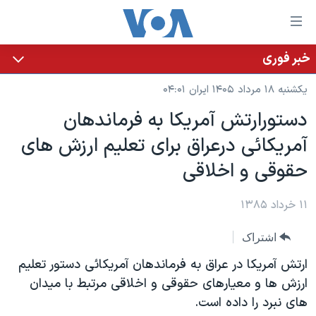
ینکهای
ابل
سترسی
خبر فوری
خانه
هش
یکشنبه ۱۸ مرداد ۱۴۰۵ ایران ۰۴:۰۱
نسخه سبک وب‌سایت
ه
دستورارتش آمريکا به فرماندهان
حتوای
موضوع ها
آمريکائی درعراق برای تعليم ارزش های
صلی
برنامه های تلویزیونی
ایران
هش
حقوقی و اخلاقی
جدول برنامه ها
ه
آمریکا
فحه
صفحه‌های ویژه
۱۱ خرداد ۱۳۸۵
جهان
صلی
فرکانس‌های صدای آمریکا
ورزشی
جام جهانی ۲۰۲۶
هش
اشتراک
پخش رادیویی
ه
گزیده‌ها
عملیات خشم حماسی
ارتش آمريکا در عراق به فرماندهان آمريکائی دستور تعليم
ستجو
۲۵۰سالگی آمریکا
ویژه برنامه‌ها
ارزش ها و معيارهای حقوقی و اخلاقی مرتبط با ميدان
یادگیری زبان انگلیسی
های نبرد را داده است.
ویدیوها
بایگانی برنامه‌های تلویزیونی