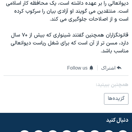
دیوانعالی را بر عهده داشته است، یک محافظه کار اسلامی
دنبال کنید
مستندها
فرهنگ و زندگی
است. منتقدین می گويند او آزادی بیان را سرکوب کرده
حقوق شهروندی
انتخابات ریاست جمهوری آمریکا ۲۰۲۴
است و از اصلاحات جلوگیری می کند.
اقتصادی
حمله جمهوری اسلامی به اسرائیل
قانونگزاران همچنین گفتند شینواری که بیش از ۷۰ سال
رمز مهسا
علم و فناوری
دارد، مسن تر از آن است که برای شغل ریاست دیوانعالی
زبانهای مختلف
اسرائیل در جنگ
ورزش زنان در ایران
مناسب باشد.
گالری عکس
اعتراضات زن، زندگی، آزادی
اشتراک
Follow us
آرشیو پخش زنده
مجموعه مستندهای دادخواهی
تریبونال مردمی آبان ۹۸
همچنبن ببینید:
دادگاه حمید نوری
گزيده‌ها
چهل سال گروگان‌گیری
قانون شفافیت دارائی کادر رهبری ایران
دنبال کنید
اعتراضات مردمی آبان ۹۸