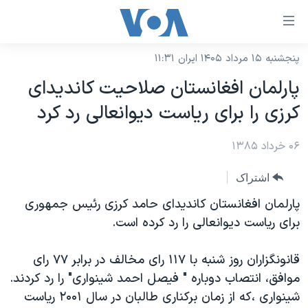
ینکهای
ابل
سترسی
پنجشنبه ۱۵ مرداد ۱۴۰۵ ایران ۱۱:۳۱
خانه
هش
پارلمان افغانستان صلاحيت کانديدای
نسخه سبک وب‌سایت
ه
کرزی را برای رياست ديوانعالی رد کرد
حتوای
موضوع ها
صلی
۰۶ خرداد ۱۳۸۵
برنامه های تلویزیونی
ایران
هش
جدول برنامه ها
ه
آمریکا
اشتراک
فحه
صفحه‌های ویژه
جهان
پارلمان افغانستان کانديدای حامد کرزی رئیس جمهوری
صلی
فرکانس‌های صدای آمریکا
برای ریاست دیوانعالی را رد کرده است.
ورزشی
جام جهانی ۲۰۲۶
هش
پخش رادیویی
ه
گزیده‌ها
عملیات خشم حماسی
قانونگزاران روز شنبه با ۱۱۷ رای مخالف در برابر ۷۷ رای
ستجو
۲۵۰سالگی آمریکا
ویژه برنامه‌ها
موافق، انتصاب دوباره " فیصل احمد شینواری" را رد کردند.
یادگیری زبان انگلیسی
شینواری ،که از زمان برکناری طالبان در سال ۲۰۰۱ ریاست
ویدیوها
بایگانی برنامه‌های تلویزیونی