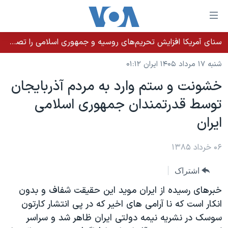
ینکهای
ابل
سترسی
سنای آمریکا افزایش تحریم‌های روسیه و جمهوری اسلامی را تصویب کرد؛ زلنسکی از این اقدام تشکر کرد
خانه
هش
شنبه ۱۷ مرداد ۱۴۰۵ ایران ۰۱:۱۲
نسخه سبک وب‌سایت
ه
خشونت و ستم وارد به مردم آذربايجان
حتوای
موضوع ها
توسط قدرتمندان جمهوری اسلامی
صلی
برنامه های تلویزیونی
ایران
هش
ايران
جدول برنامه ها
ه
آمریکا
فحه
صفحه‌های ویژه
۰۶ خرداد ۱۳۸۵
جهان
صلی
فرکانس‌های صدای آمریکا
ورزشی
جام جهانی ۲۰۲۶
هش
اشتراک
پخش رادیویی
ه
گزیده‌ها
عملیات خشم حماسی
خبرهای رسيده از ايران مويد اين حقيقت شفاف و بدون
ستجو
۲۵۰سالگی آمریکا
ویژه برنامه‌ها
انکار است که نا آرامی های اخير که در پی انتشار کارتون
یادگیری زبان انگلیسی
سوسک در نشريه نيمه دولتی ايران ظاهر شد و سراسر
ویدیوها
بایگانی برنامه‌های تلویزیونی