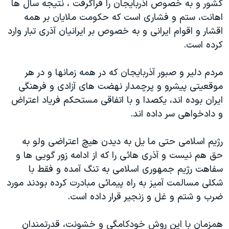
کشور و به خصوص آذربايجان را فراگرفت ، نتيجه سال ها
دنبال کنید
مستندها
فرهنگ و زندگی
اهانت، ستم و فشاری است که حکومت ملايان بر همه
حقوق شهروندی
انتخابات ریاست جمهوری آمریکا ۲۰۲۴
اقشار و اقوام ايرانی و به خصوص بر ايرانيان آذری تبار وارد
کرده است.
اقتصادی
حمله جمهوری اسلامی به اسرائیل
رمز مهسا
علم و فناوری
مردم دلير و صبور آذربايجان که در همه زمانها و در هر
زبانهای مختلف
اسرائیل در جنگ
ورزش زنان در ایران
موقعيتی پيشرو و پرچمدار نهضت های آزادی و فرهنگی
ايران بوده اند، يکصدا و با اتفاقی مستحکم فرياد اعتراض
گالری عکس
اعتراضات زن، زندگی، آزادی
و دادخواهی سر داده اند.
آرشیو پخش زنده
مجموعه مستندهای دادخواهی
تریبونال مردمی آبان ۹۸
رژيم اسلامی حتی ما يل به ديدن هيچ اعتراضی ولو به
حق هم نيست و آذری هائی را که از ادامه زور گويی ها و
دادگاه حمید نوری
سفاهت رژيم جمهوری اسلامی به تنگ آمده و فقط با
چهل سال گروگان‌گیری
شکلی مسالمت آميز به راه پيمائی مبادرت کرده بودند مورد
قانون شفافیت دارائی کادر رهبری ایران
ضرب و شتم و غل و زنجير قرار داده است.
اعتراضات مردمی آبان ۹۸
همزمان با اين روش خودکامگی و خشونت، قدرتمندان