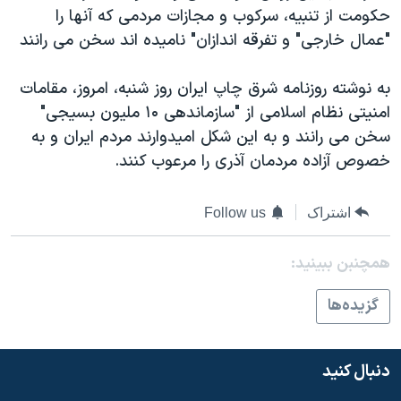
اسرائیل در جنگ
حکومت از تنبيه، سرکوب و مجازات مردمی که آنها را
نرگس محمدی برنده جایزه نوبل صلح
"عمال خارجی" و تفرقه اندازان" ناميده اند سخن می رانند
همایش محافظه‌کاران آمریکا «سی‌پک»
به نوشته روزنامه شرق چاپ ايران روز شنبه، امروز، مقامات
صفحه‌های ویژه
امنيتی نظام اسلامی از "سازماندهی ۱۰ مليون بسيجی"
سفر پرزیدنت ترامپ به چین
سخن می رانند و به اين شکل اميدوارند مردم ايران و به
خصوص آزاده مردمان آذری را مرعوب کنند.
اشتراک
Follow us
همچنبن ببینید:
گزيده‌ها
دنبال کنید