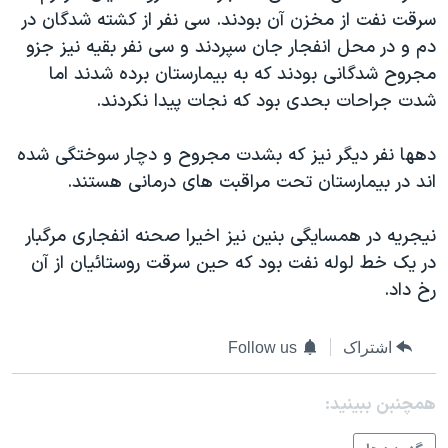
سرقت نفت از مخزن آن بودند. سی نفر از کشته شدگان در
دنبال کنید
مستندها
فرهنگ و زندگی
دم و در محل انفجار جان سپردند و سی نفر بقيه نيز جزو
حقوق شهروندی
انتخابات ریاست جمهوری آمریکا ۲۰۲۴
مجروح شدگانی بودند که به بيمارستان برده شدند اما
اقتصادی
حمله جمهوری اسلامی به اسرائیل
شدت جراحات بحدی بود که نجات پيدا نکردند.
رمز مهسا
علم و فناوری
زبانهای مختلف
دهها نفر ديگر نيز که بشدت مجروح و دچار سوختگی شده
اسرائیل در جنگ
ورزش زنان در ایران
اند در بيمارستان تحت مراقبت های درمانی هستند.
گالری عکس
اعتراضات زن، زندگی، آزادی
نيجريه در همسايگی بنين نيز اخيرا صحنه انفجاری مرگبار
آرشیو پخش زنده
مجموعه مستندهای دادخواهی
در يک خط لوله نفت بود که حين سرقت روستائيان از آن
تریبونال مردمی آبان ۹۸
رخ داد.
دادگاه حمید نوری
چهل سال گروگان‌گیری
اشتراک
Follow us
قانون شفافیت دارائی کادر رهبری ایران
همچنبن ببینید:
اعتراضات مردمی آبان ۹۸