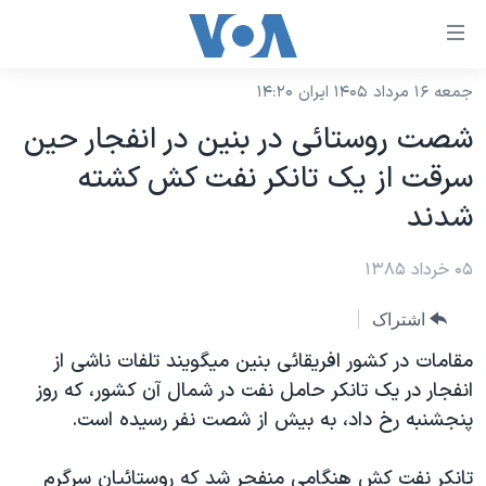
ینکهای
ابل
سترسی
جمعه ۱۶ مرداد ۱۴۰۵ ایران ۱۴:۲۰
خانه
هش
شصت روستائی در بنين در انفجار حين
نسخه سبک وب‌سایت
ه
سرقت از يک تانکر نفت کش کشته
حتوای
موضوع ها
شدند
صلی
برنامه های تلویزیونی
ایران
هش
۰۵ خرداد ۱۳۸۵
جدول برنامه ها
ه
آمریکا
فحه
صفحه‌های ویژه
جهان
اشتراک
صلی
فرکانس‌های صدای آمریکا
ورزشی
جام جهانی ۲۰۲۶
مقامات در کشور افريقائی بنين ميگويند تلفات ناشی از
هش
پخش رادیویی
انفجار در يک تانکر حامل نفت در شمال آن کشور، که روز
ه
گزیده‌ها
عملیات خشم حماسی
پنجشنبه رخ داد، به بيش از شصت نفر رسيده است.
ستجو
۲۵۰سالگی آمریکا
ویژه برنامه‌ها
یادگیری زبان انگلیسی
ویدیوها
بایگانی برنامه‌های تلویزیونی
تانکر نفت کش هنگامی منفجر شد که روستائيان سرگرم