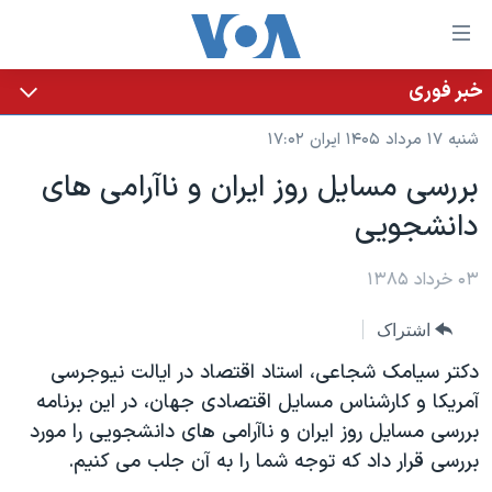
ینکهای
ابل
سترسی
خبر فوری
خانه
هش
شنبه ۱۷ مرداد ۱۴۰۵ ایران ۱۷:۰۲
نسخه سبک وب‌سایت
ه
بررسی مسايل روز ايران و ناآرامی های
حتوای
موضوع ها
دانشجويی
صلی
برنامه های تلویزیونی
ایران
هش
جدول برنامه ها
ه
۰۳ خرداد ۱۳۸۵
آمریکا
فحه
صفحه‌های ویژه
جهان
اشتراک
صلی
فرکانس‌های صدای آمریکا
ورزشی
جام جهانی ۲۰۲۶
هش
دکتر سيامک شجاعی، استاد اقتصاد در ايالت نيوجرسی
پخش رادیویی
ه
گزیده‌ها
عملیات خشم حماسی
آمريکا و کارشناس مسايل اقتصادی جهان، در اين برنامه
ستجو
بررسی مسايل روز ايران و ناآرامی های دانشجويی را مورد
۲۵۰سالگی آمریکا
ویژه برنامه‌ها
یادگیری زبان انگلیسی
بررسی قرار داد که توجه شما را به آن جلب می کنيم.
ویدیوها
بایگانی برنامه‌های تلویزیونی