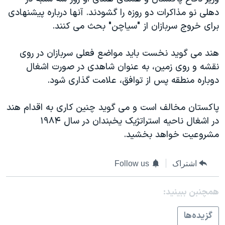
دنبال کنید
مستندها
فرهنگ و زندگی
دهلی نو مذاکرات دو روزه را گشودند. آنها درباره پیشنهادی
برای خروج سربازان از "سیاچن" بحث می کنند.
حقوق شهروندی
انتخابات ریاست جمهوری آمریکا ۲۰۲۴
اقتصادی
حمله جمهوری اسلامی به اسرائیل
هند می گوید نخست باید مواضع فعلی سربازان در روی
رمز مهسا
علم و فناوری
نقشه و روی زمین، به عنوان شاهدی در صورت اشغال
زبانهای مختلف
دوباره منطقه پس از توافق، علامت گذاری شود.
اسرائیل در جنگ
ورزش زنان در ایران
گالری عکس
اعتراضات زن، زندگی، آزادی
پاکستان مخالف است و می گوید چنین کاری به اقدام هند
آرشیو پخش زنده
مجموعه مستندهای دادخواهی
در اشغال ناحیه استراتژیک يخبندان در سال ۱۹۸۴
مشروعیت خواهد بخشید.
تریبونال مردمی آبان ۹۸
دادگاه حمید نوری
اشتراک
Follow us
چهل سال گروگان‌گیری
همچنبن ببینید:
قانون شفافیت دارائی کادر رهبری ایران
اعتراضات مردمی آبان ۹۸
گزيده‌ها