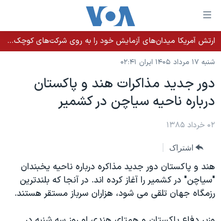
ینکهای
ابل
سترسی
ارتش آمریکا میدان‌های آزمایش خود را به روی شرکت‌های کوچک می‌گشاید تا تسلیحات سریع‌تر به میدان نبرد برسد
خانه
هش
شنبه ۱۷ مرداد ۱۴۰۵ ایران ۰۲:۴۱
نسخه سبک وب‌سایت
ه
دور جديد مذاکرات هند و پاکستان
حتوای
موضوع ها
درباره ناحيه سياچن در کشمير
صلی
برنامه های تلویزیونی
ایران
هش
جدول برنامه ها
ه
۰۲ خرداد ۱۳۸۵
آمریکا
فحه
صفحه‌های ویژه
جهان
اشتراک
صلی
فرکانس‌های صدای آمریکا
ورزشی
جام جهانی ۲۰۲۶
هش
هند و پاکستان دور جدید مذاکره درباره ناحیه یخبندان
پخش رادیویی
ه
گزیده‌ها
عملیات خشم حماسی
"سیاچن" در کشمیر را آغاز کرده اند. در آنجا که بلندترین
ستجو
رزمگاه جهان تلقی می شود، هزاران سرباز مستقر هستند.
۲۵۰سالگی آمریکا
ویژه برنامه‌ها
یادگیری زبان انگلیسی
ویدیوها
بایگانی برنامه‌های تلویزیونی
وزیر دفاع پاکستان و همتای هندی او روز سه شنبه در