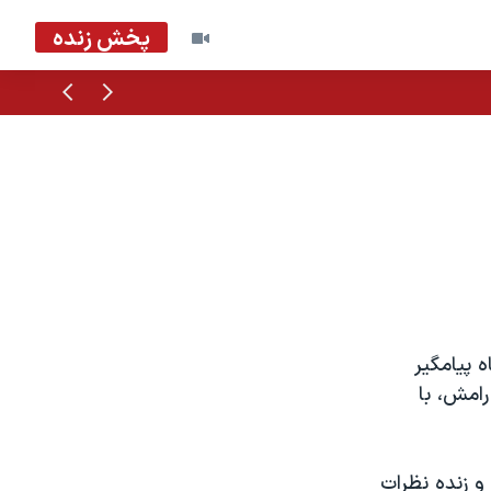
پخش زنده
قبلی
بعدی
 پيامگير
امش، با
و زنده نظرات