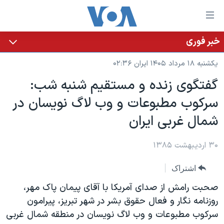
ینکهای
ابل
سترسی
خبر فوری
خانه
هش
یکشنبه ۱۸ مرداد ۱۴۰۵ ایران ۰۲:۳۶
نسخه سبک وب‌سایت
ه
گفتگوی زنده و مستقيم شنبه شب:
حتوای
موضوع ها
سرکوب مطبوعات و وب لاگ نويسان در
صلی
برنامه های تلویزیونی
ایران
هش
شمال غربی ايران
جدول برنامه ها
ه
آمریکا
فحه
صفحه‌های ویژه
۳۰ اردیبهشت ۱۳۸۵
جهان
صلی
فرکانس‌های صدای آمریکا
ورزشی
جام جهانی ۲۰۲۶
هش
اشتراک
پخش رادیویی
ه
گزیده‌ها
عملیات خشم حماسی
صحبت رامش از صدای آمريکا با آقای پيمان پاک مهر،
ستجو
۲۵۰سالگی آمریکا
ویژه برنامه‌ها
روزنامه نگار و فعال حقوق بشر در شهر تبريز، پيرامون
یادگیری زبان انگلیسی
سرکوب مطبوعات و وب لاگ نويسان در منطقه شمال غربی
ویدیوها
بایگانی برنامه‌های تلویزیونی