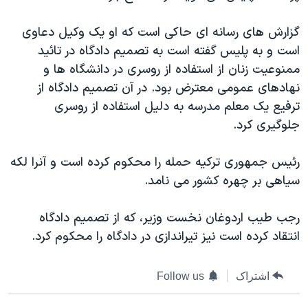
دنبال کنید
مستندها
فرهنگ و زندگی
گزارش های رسانه ای حاکی است که او یک وکیل دعاوی
حقوق شهروندی
انتخابات ریاست جمهوری آمریکا ۲۰۲۴
است و به پلیس گفته است به تصمیم دادگاه در تائید
اقتصادی
حمله جمهوری اسلامی به اسرائیل
ممنوعیت زنان از استفاده از روسری در دانشگاه ها و
نهادهای عمومی معترض بود. در آن تصمیم دادگاه از
رمز مهسا
علم و فناوری
زبانهای مختلف
ترفیع یک معلم مدرسه به دلیل استفاده از روسری
اسرائیل در جنگ
ورزش زنان در ایران
جلوگیری کرد.
گالری عکس
اعتراضات زن، زندگی، آزادی
رئیس جمهوری ترکیه حمله را محکوم کرده است و آنرا لکه
آرشیو پخش زنده
مجموعه مستندهای دادخواهی
سیاهی بر چهره کشور می نامد.
تریبونال مردمی آبان ۹۸
دادگاه حمید نوری
رجب طیب اردوغان نخست وزیر، که از تصمیم دادگاه
انتقاد کرده است نیز تیراندازی در دادگاه را محکوم کرد.
چهل سال گروگان‌گیری
قانون شفافیت دارائی کادر رهبری ایران
اشتراک
Follow us
اعتراضات مردمی آبان ۹۸