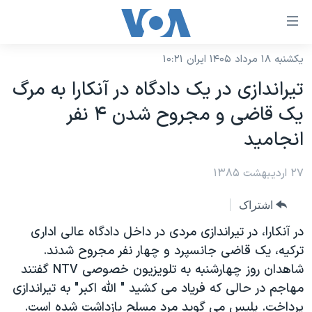
ینکهای
ابل
سترسی
یکشنبه ۱۸ مرداد ۱۴۰۵ ایران ۱۰:۲۱
خانه
هش
تيراندازی در يک دادگاه در آنکارا به مرگ
نسخه سبک وب‌سایت
ه
يک قاضی و مجروح شدن ۴ نفر
حتوای
موضوع ها
انجاميد
صلی
برنامه های تلویزیونی
ایران
هش
۲۷ اردیبهشت ۱۳۸۵
جدول برنامه ها
ه
آمریکا
فحه
صفحه‌های ویژه
جهان
اشتراک
صلی
فرکانس‌های صدای آمریکا
ورزشی
جام جهانی ۲۰۲۶
در آنکارا، در تیراندازی مردی در داخل دادگاه عالی اداری
هش
پخش رادیویی
ترکیه، یک قاضی جانسپرد و چهار نفر مجروح شدند.
ه
گزیده‌ها
عملیات خشم حماسی
شاهدان روز چهارشنبه به تلویزیون خصوصی NTV گفتند
ستجو
۲۵۰سالگی آمریکا
ویژه برنامه‌ها
یادگیری زبان انگلیسی
مهاجم در حالی که فریاد می کشید " الله اکبر" به تیراندازی
ویدیوها
بایگانی برنامه‌های تلویزیونی
پرداخت. پلیس می گوید مرد مسلح بازداشت شده است.