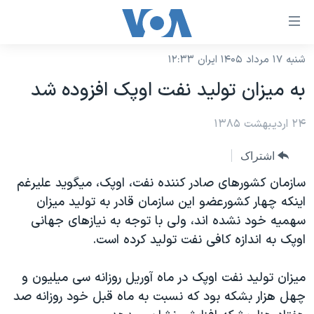
ینکهای
ابل
سترسی
شنبه ۱۷ مرداد ۱۴۰۵ ایران ۱۲:۳۳
خانه
هش
به ميزان توليد نفت اوپک افزوده شد
نسخه سبک وب‌سایت
ه
حتوای
۲۴ اردیبهشت ۱۳۸۵
موضوع ها
صلی
برنامه های تلویزیونی
ایران
اشتراک
هش
جدول برنامه ها
ه
آمریکا
سازمان کشورهای صادر کننده نفت، اوپک، ميگويد عليرغم
فحه
صفحه‌های ویژه
اينکه چهار کشورعضو اين سازمان قادر به توليد ميزان
جهان
صلی
سهميه خود نشده اند، ولی با توجه به نيازهای جهانی
فرکانس‌های صدای آمریکا
ورزشی
جام جهانی ۲۰۲۶
هش
اوپک به اندازه کافی نفت توليد کرده است.
پخش رادیویی
ه
گزیده‌ها
عملیات خشم حماسی
ستجو
ميزان توليد نفت اوپک در ماه آوريل روزانه سی ميليون و
۲۵۰سالگی آمریکا
ویژه برنامه‌ها
یادگیری زبان انگلیسی
چهل هزار بشکه بود که نسبت به ماه قبل خود روزانه صد
ویدیوها
بایگانی برنامه‌های تلویزیونی