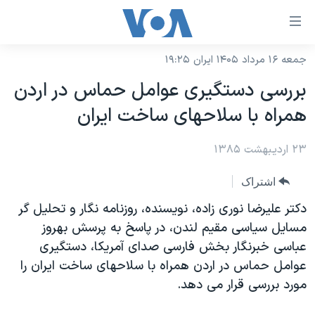
ینکهای
ابل
سترسی
جمعه ۱۶ مرداد ۱۴۰۵ ایران ۱۹:۲۵
خانه
هش
بررسی دستگيری عوامل حماس در اردن
نسخه سبک وب‌سایت
ه
همراه با سلاحهای ساخت ايران
حتوای
موضوع ها
صلی
۲۳ اردیبهشت ۱۳۸۵
برنامه های تلویزیونی
ایران
هش
جدول برنامه ها
ه
آمریکا
اشتراک
فحه
صفحه‌های ویژه
جهان
دکتر عليرضا نوری زاده، نويسنده، روزنامه نگار و تحليل گر
صلی
فرکانس‌های صدای آمریکا
مسايل سياسی مقيم لندن، در پاسخ به پرسش بهروز
ورزشی
جام جهانی ۲۰۲۶
هش
عباسی خبرنگار بخش فارسی صدای آمريکا، دستگيری
پخش رادیویی
ه
گزیده‌ها
عملیات خشم حماسی
عوامل حماس در اردن همراه با سلاحهای ساخت ايران را
ستجو
۲۵۰سالگی آمریکا
ویژه برنامه‌ها
مورد بررسی قرار می دهد.
یادگیری زبان انگلیسی
ویدیوها
بایگانی برنامه‌های تلویزیونی