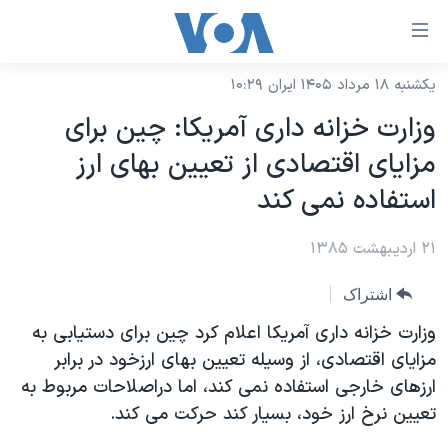
ینکهای
ابل
سترسی
یکشنبه ۱۸ مرداد ۱۴۰۵ ایران ۱۰:۲۹
خانه
هش
وزارت خزانه داری آمريکا: چين برای
نسخه سبک وب‌سایت
ه
مزايای اقتصادی از تعيين بهای ارز
حتوای
موضوع ها
استفاده نمی کند
صلی
برنامه های تلویزیونی
ایران
هش
۲۱ اردیبهشت ۱۳۸۵
جدول برنامه ها
ه
آمریکا
فحه
صفحه‌های ویژه
جهان
اشتراک
صلی
فرکانس‌های صدای آمریکا
ورزشی
جام جهانی ۲۰۲۶
وزارت خزانه داری آمريکا اعلام کرد چين برای دستيابی به
هش
پخش رادیویی
مزايای اقتصادی، از وسيله تعيين بهای ارزخود در برابر
ه
گزیده‌ها
عملیات خشم حماسی
ارزهای خارجی استفاده نمی کند، اما دراصلاحات مربوط به
ستجو
۲۵۰سالگی آمریکا
ویژه برنامه‌ها
یادگیری زبان انگلیسی
تعيين نرخ ارز خود، بسيار کند حرکت می کند.
ویدیوها
بایگانی برنامه‌های تلویزیونی