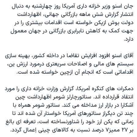
جان اسنو وزير خزانه داری آمريکا روز چهارشنبه به دنبال
دنبال کنید
مستندها
فرهنگ و زندگی
انتشار گزارش شش ماهه بازرگانی جهانی، اظهارداشت
حقوق شهروندی
انتخابات ریاست جمهوری آمریکا ۲۰۲۴
دولت بوش ازپکن خواسته است اقدامات بيشتری را در
اقتصادی
حمله جمهوری اسلامی به اسرائیل
جهت کمک به کاهش نابرابری بازرگانی در جهان معمول
دارد.
رمز مهسا
علم و فناوری
زبانهای مختلف
اسرائیل در جنگ
ورزش زنان در ایران
آقای اسنو افزود افزايش تقاضا در داخله کشور، بهينه سازی
گالری عکس
اعتراضات زن، زندگی، آزادی
سيستم های مالی و اصلاحات سريعتری درمورد ارزش ين،
اقداماتی است که انجام آن ازچين خواسته شده است.
آرشیو پخش زنده
مجموعه مستندهای دادخواهی
تریبونال مردمی آبان ۹۸
دمکرات های کنگره آمريکا، گزارش وزارت خزانه داری را مورد
دادگاه حمید نوری
انتقاد قرارداده اند. سناتورچارلز شومر اظهارداشت چين
آشکارا در بازار ارز مداخله می کند. سناتور شومر همراه با
چهل سال گروگان‌گیری
چند تن ديگراز سناتورهای آمريکا خواستار آن شده اند تا
قانون شفافیت دارائی کادر رهبری ایران
زمانی که پکن ارز خود را شناورنساخته است، تعرفه ای بالغ
اعتراضات مردمی آبان ۹۸
بر ٢٧ مميز٧ درصد نسبت به کالاهای چينی اِعمال گردد.