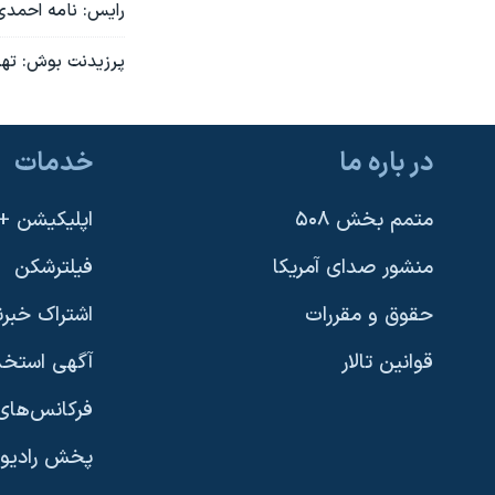
رايس: نامه احمدی 
پرزيدنت بوش: تهر
در باره ما
خدمات
متمم بخش ۵۰۸
اپلیکیشن +VOA
منشور صدای آمریکا
فیلترشکن
حقوق و مقررات
اشتراک خبرن
قوانین تالار
آگهی استخد
فرکانس‌های 
پخش رادیو