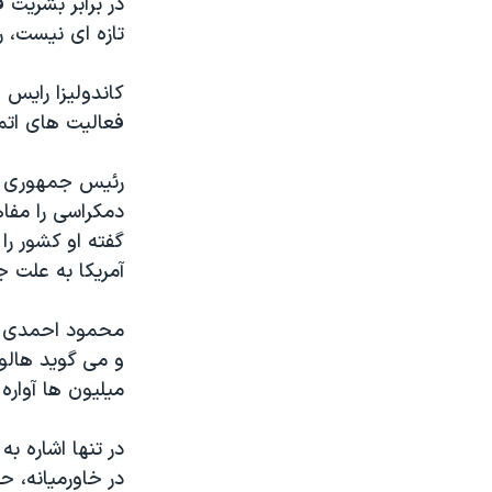
در برابر بشریت ق
مستندها
فرهنگ و زندگی
تازه ای نیست، ر
حقوق شهروندی
انتخابات ریاست جمهوری آمریکا ۲۰۲۴
اقتصادی
حمله جمهوری اسلامی به اسرائیل
کاندولیزا رایس 
فعالیت های اتمی
رمز مهسا
علم و فناوری
اسرائیل در جنگ
ورزش زنان در ایران
رئیس جمهوری اس
گالری عکس
اعتراضات زن، زندگی، آزادی
دمکراسی را مفا
آرشیو پخش زنده
مجموعه مستندهای دادخواهی
آمریکا به علت 
تریبونال مردمی آبان ۹۸
دادگاه حمید نوری
محمود احمدی نژا
و می گويد هالوک
چهل سال گروگان‌گیری
میلیون ها آواره
قانون شفافیت دارائی کادر رهبری ایران
اعتراضات مردمی آبان ۹۸
در تنها اشاره ب
در خاورمیانه، ح
اسرائیل در جنگ