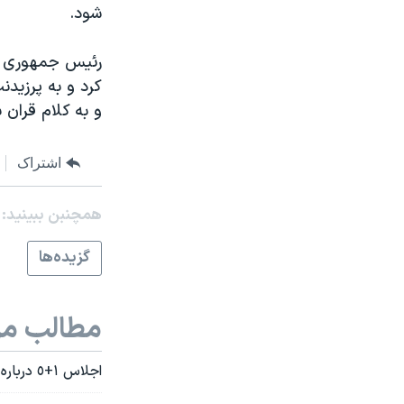
شود.
نرگس محمدی برنده جایزه نوبل صلح
همایش محافظه‌کاران آمریکا «سی‌پک»
رئیس جمهوری اس
کرد و به پرزیدن
صفحه‌های ویژه
و به کلام قران ب
سفر پرزیدنت ترامپ به چین
اشتراک
همچنبن ببینید:
گزيده‌ها
مطالب مر
اجلاس ١+٥ درباره حرکت بعدی شورای امنيت در واکنش به برنامه اتمی دولت ايران